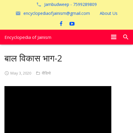
Jambudweep - 7599289809
encyclopediaofjainism@gmail.com
About Us
Encyclopedia of Jainism
विशेष आलेख
बाल विकास भाग-2
पूजायें
May 3, 2020
वीडियो
जैन तीर्थ
अयोध्या