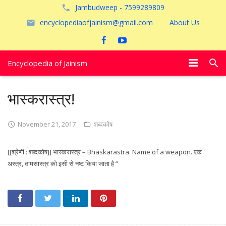
Jambudweep - 7599289809
encyclopediaofjainism@gmail.com
About Us
Encyclopedia of Jainism
विशेष आलेख
भास्करास्त्र!
पूजायें
November 21, 2017
शब्दकोष
जैन तीर्थ
[[श्रेणी : शब्दकोष]] भास्करास्त्र – Bhaskarastra. Name of a weapon. एक
अयोध्या
अस्त्र, तामसास्त्र को इसी से नष्ट किया जाता है “