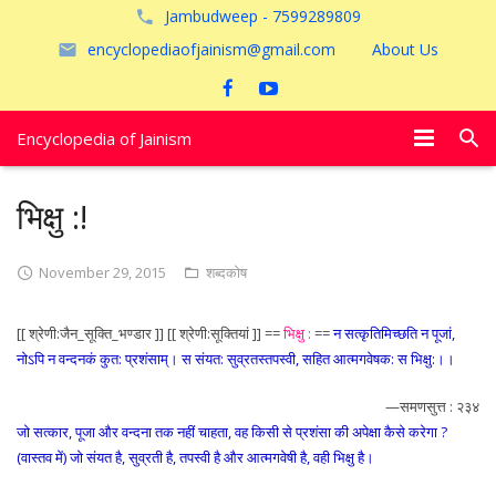
Jambudweep - 7599289809
encyclopediaofjainism@gmail.com
About Us
Encyclopedia of Jainism
विशेष आलेख
भिक्षु :!
पूजायें
November 29, 2015
शब्दकोष
जैन तीर्थ
[[ श्रेणी:जैन_सूक्ति_भण्डार ]] [[ श्रेणी:सूक्तियां ]] ==
भिक्षु :
==
न सत्कृतिमिच्छति न पूजां,
अयोध्या
नोऽपि न वन्दनकं कुत: प्रशंसाम्। स संयत: सुव्रतस्तपस्वी, सहित आत्मगवेषक: स भिक्षु:।।
—समणसुत्त : २३४
जो सत्कार, पूजा और वन्दना तक नहीं चाहता, वह किसी से प्रशंसा की अपेक्षा कैसे करेगा ?
(वास्तव में) जो संयत है, सुव्रती है, तपस्वी है और आत्मगवेषी है, वही भिक्षु है।