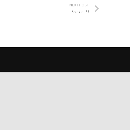
NEXT POST
*अनशन :*!