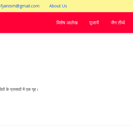
ofjainism@gmail.com
About Us
विशेष आलेख
पूजायें
जैन तीर्थ
ं के प्रासादों में एक गृह।