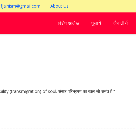
ofjainism@gmail.com
About Us
विशेष आलेख
पूजायें
जैन तीर्थ
bility (transmigration) of soul. संसार परिभ्रमण का काल जो अनंत है “