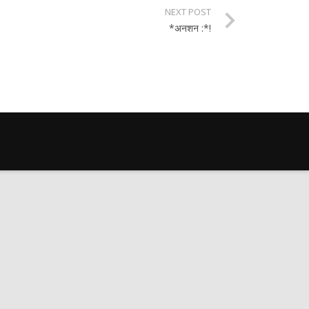
NEXT POST
*अनशन :*!