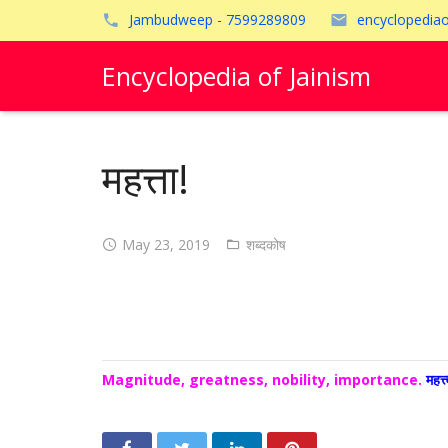
Jambudweep - 7599289809
encyclopedia
Encyclopedia of Jainism
महत्ता!
May 23, 2019
शब्दकोष
Magnitude, greatness, nobility, importance.
महत्त