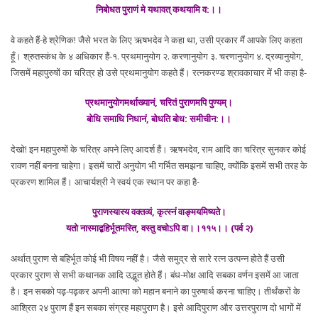
निबोधत पुराणं मे यथावत् कथयामि व:।।
वे कहते हैं-हे श्रेणिक! जैसे भरत के लिए ऋषभदेव ने कहा था, उसी प्रकार मैं आपके लिए कहता
हूँ। श्रुतस्कंध के ४ अधिकार हैं-१. प्रथमानुयोग २. करणानुयोग ३. चरणानुयोग ४. द्रव्यानुयोग,
जिसमें महापुरुषों का चरित्र हो उसे प्रथमानुयोग कहते हैं। रत्नकरण्ड श्रावकाचार में भी कहा है-
प्रथमानुयोगमर्थाख्यानं, चरितं पुराणमपि पुण्यम्।
बोधि समाधि निधानं, बोधति बोध: समीचीन:।।
देखो! इन महापुरुषों के चरित्र अपने लिए आदर्श हैं। ऋषभदेव, राम आदि का चरित्र सुनकर कोई
रावण नहीं बनना चाहेगा। इसमें चारों अनुयोग भी गर्भित समझना चाहिए, क्योंकि इसमें सभी तरह के
प्रकरण शामिल हैं। आचार्यश्री ने स्वयं एक स्थान पर कहा है-
पुराणस्यास्य वक्तव्यं, कृत्स्नं वाङ्मयमिष्यते।
यतो नास्माद्बहिर्भूतमस्ति, वस्तु वचोऽपि वा।।११५।। (पर्व २)
अर्थात् पुराण से बहिर्भूत कोई भी विषय नहीं है। जैसे समुद्र से सारे रत्न उत्पन्न होते हैं उसी
प्रकार पुराण से सभी कथानक आदि उद्भूत होते हैं। बंध-मोक्ष आदि सबका वर्णन इसमें आ जाता
है। इन सबको पढ़-पढ़कर अपनी आत्मा को महान बनाने का पुरुषार्थ करना चाहिए। तीर्थंकरों के
आश्रित २४ पुराण हैं इन सबका संग्रह महापुराण है। इसे आदिपुराण और उत्तरपुराण दो भागों में