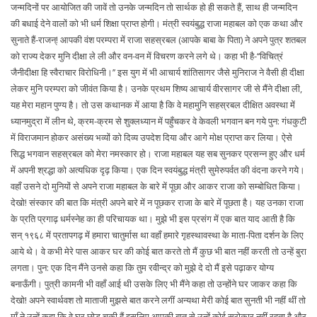
जन्मदिनों पर आयोजित की जावें तो उनके जन्मदिन तो सार्थक हो ही सकते हैं, साथ ही जन्मदिन
की बधाई देने वालों को भी धर्म शिक्षा प्राप्त होगी। मंत्री स्वयंबुद्ध राजा महाबल को एक कथा और
सुनाते हैं-राजन्! आपकी वंश परम्परा में राजा सहस्रबल (आपके बाबा के पिता) ने अपने पुत्र शतबल
को राज्य देकर मुनि दीक्षा ले ली और वन-वन में विचरण करने लगे थे। कहा भी है-‘‘विचित्रं
जैनीदीक्षा हि स्वैराचार विरोधिनी।’’ इस युग में भी आचार्य शांतिसागर जैसे मुनिराज ने वैसी ही दीक्षा
लेकर मुनि परम्परा को जीवंत किया है। उनके प्रथम शिष्य आचार्य वीरसागर जी से मैंने दीक्षा ली,
यह मेरा महान पुण्य है। तो उस कथानक में आया है कि वे महामुनि सहस्रबल दीक्षित अवस्था में
ध्यानमुद्रा में लीन थे, क्रम-क्रम से शुक्लध्यान में पहुँचकर वे केवली भगवान बन गये पुन: गंधकुटी
में विराजमान होकर असंख्य भव्यों को दिव्य उपदेश दिया और आगे मोक्ष प्राप्त कर लिया। ऐसे
सिद्ध भगवान सहस्रबल को मेरा नमस्कार हो। राजा महाबल यह सब सुनकर प्रसन्न हुए और धर्म
में अपनी श्रद्धा को अत्यधिक दृढ़ किया। एक दिन स्वयंबुद्ध मंत्री सुमेरुपर्वत की वंदना करने गये।
वहाँ उसने दो मुनियों से अपने राजा महाबल के बारे में पूछा और आकर राजा को सम्बोधित किया।
देखो! संस्कार की बात कि मंत्री अपने बारे में न पूछकर राजा के बारे में पूछता है। यह उनका राजा
के प्रति प्रगाढ़ धर्मस्नेह का ही परिचायक था। मुझे भी इस प्रसंग में एक बात याद आती है कि
सन् १९६८ में प्रतापगढ़ में हमारा चातुर्मास था वहाँ हमारे गृहस्थावस्था के माता-पिता दर्शन के लिए
आये थे। वे कभी मेरे पास आकर घर की कोई बात करते तो मैं कुछ भी बात नहीं करती तो उन्हें बुरा
लगता। पुन: एक दिन मैंने उनसे कहा कि तुम रवीन्द्र को मुझे दे दो मैं इसे पढ़ाकर योग्य
बनाऊँगी। पुत्री कामनी भी वहाँ आई थी उसके लिए भी मैंने कहा तो उन्होंने घर जाकर कहा कि
देखो! अपने स्वार्थवश तो माताजी मुझसे बात करने लगीं अन्यथा मेरी कोई बात सुनती भी नहीं थीं तो
माँ ने उन्हें कहा कि वे घर छोड़ चुकी हैं इसलिए आपकी बात से उन्हें कोई सरोकार नहीं रहता है और