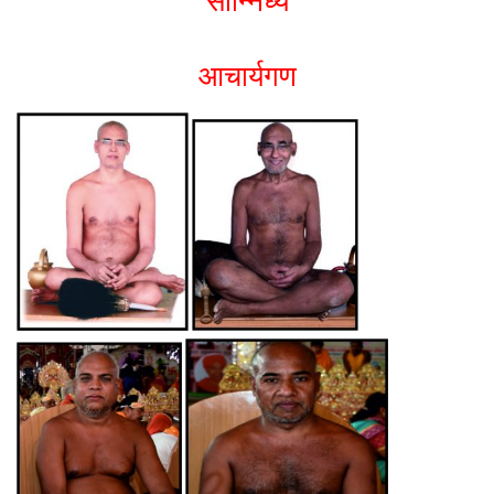
सान्निध्य
आचार्यगण