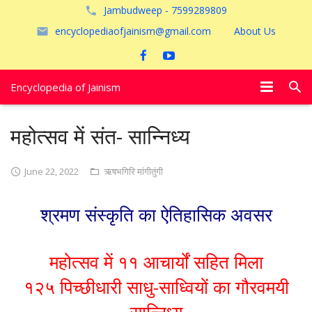
Jambudweep - 7599289809
encyclopediaofjainism@gmail.com
About Us
Encyclopedia of Jainism
विशेष आलेख
महोत्सव में संत- सान्निध्य
पूजायें
June 22, 2022
ऋषभगिरि मांगीतुंगी
जैन तीर्थ
श्रमण संस्कृति का ऐतिहासिक अवसर
अयोध्या
महोत्सव में ११ आचार्यों सहित मिला
१२५ पिच्छीधारी साधु-साध्वियों का गौरवमयी