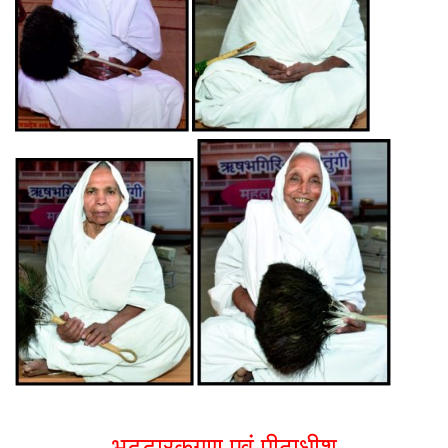
भट्टारकगण एवं पीठाधीश