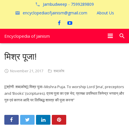
Jambudweep - 7599289809
encyclopediaofjainism@gmail.com
About Us
Encyclopedia of Jainism
विशेष आलेख
मिश्र पूजा!
पूजायें
November 21, 2017
शब्दकोष
जैन तीर्थ
[[श्रेणी :शब्दकोष]] मिश्र पूजा–Mishra Puja. To worship Lord ’Jina’, preceptors
अयोध्या
and ‘Books’ (scriptures). द्रव्य पूजा का एक भेद; प्रत्यक्ष उपस्थित जिनेन्द्र भगवान् और
गुरु एवं कागज आदि पर लिपिबद्ध शास्त्र की पूजा करना”