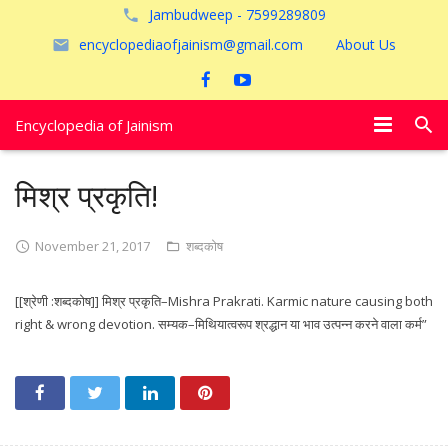
Jambudweep - 7599289809
encyclopediaofjainism@gmail.com
About Us
Encyclopedia of Jainism
विशेष आलेख
मिश्र प्रकृति!
पूजायें
November 21, 2017
शब्दकोष
जैन तीर्थ
[[श्रेणी :शब्दकोष]] मिश्र प्रकृति–Mishra Prakrati. Karmic nature causing both
अयोध्या
right & wrong devotion. सम्यक–मिथियात्वरूप श्रद्धान या भाव उत्पन्न करने वाला कर्म”