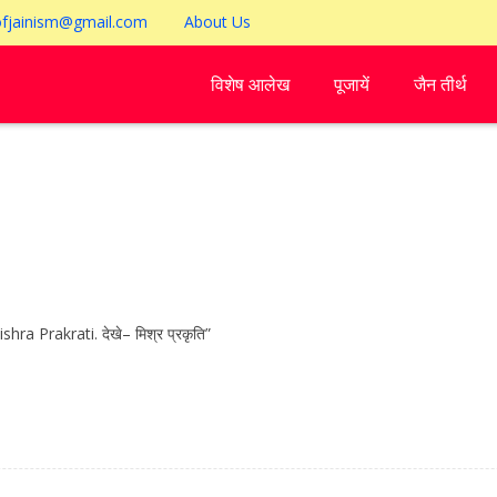
ofjainism@gmail.com
About Us
विशेष आलेख
पूजायें
जैन तीर्थ
ra Prakrati. देखे– मिश्र प्रकृति”