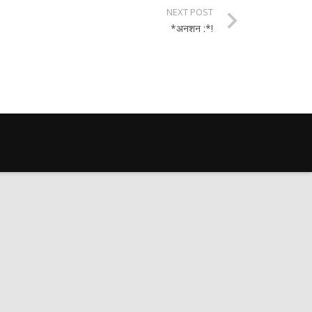
NEXT POST
*अनशन :*!