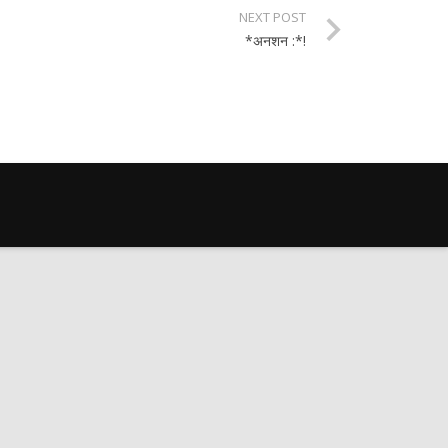
NEXT POST
*अनशन :*!