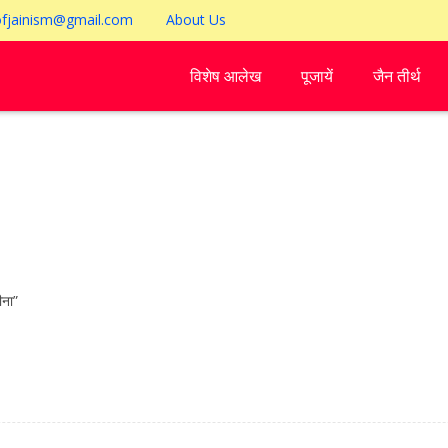
ofjainism@gmail.com
About Us
विशेष आलेख
पूजायें
जैन तीर्थ
ीना”