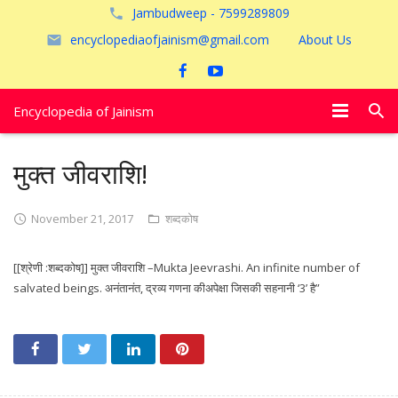
Jambudweep - 7599289809
encyclopediaofjainism@gmail.com
About Us
Encyclopedia of Jainism
विशेष आलेख
मुक्त जीवराशि!
पूजायें
November 21, 2017
शब्दकोष
जैन तीर्थ
[[श्रेणी :शब्दकोष]] मुक्त जीवराशि –Mukta Jeevrashi. An infinite number of
अयोध्या
salvated beings. अनंतानंत, द्रव्य गणना कीअपेक्षा जिसकी सहनानी ‘3’ है”