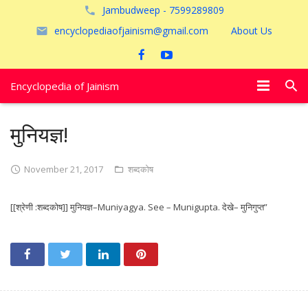
Jambudweep - 7599289809
encyclopediaofjainism@gmail.com
About Us
Encyclopedia of Jainism
विशेष आलेख
मुनियज्ञ!
पूजायें
November 21, 2017
शब्दकोष
जैन तीर्थ
[[श्रेणी :शब्दकोष]] मुनियज्ञ–Muniyagya. See – Munigupta. देखे– मुनिगुप्त”
अयोध्या