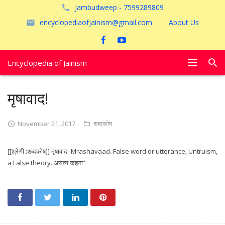
Jambudweep - 7599289809
encyclopediaofjainism@gmail.com
About Us
Encyclopedia of Jainism
विशेष आलेख
मृषावाद!
पूजायें
November 21, 2017
शब्दकोष
जैन तीर्थ
[[श्रेणी :शब्दकोष]] मृषावाद–Mrashavaad. False word or utterance, Untruism,
अयोध्या
a False theory. असत्य कहना”