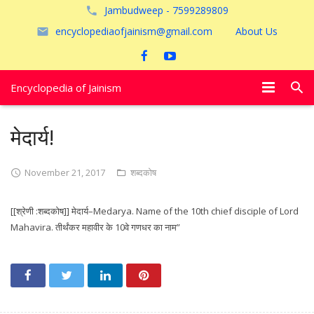
Jambudweep - 7599289809
encyclopediaofjainism@gmail.com
About Us
Encyclopedia of Jainism
विशेष आलेख
मेदार्य!
पूजायें
November 21, 2017
शब्दकोष
जैन तीर्थ
[[श्रेणी :शब्दकोष]] मेदार्य–Medarya. Name of the 10th chief disciple of Lord
अयोध्या
Mahavira. तीर्थंकर महावीर के 10वे गणधर का नाम”