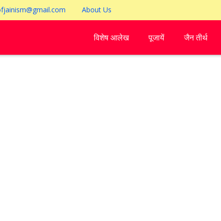
ofjainism@gmail.com
About Us
विशेष आलेख
पूजायें
जैन तीर्थ