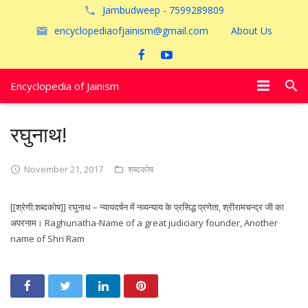
Jambudweep - 7599289809
encyclopediaofjainism@gmail.com
About Us
Encyclopedia of Jainism
विशेष आलेख
रघुनाथ!
पूजायें
November 21, 2017
शब्दकोष
जैन तीर्थ
[[श्रेणी:शब्दकोष]] रघुनाथ – न्यायदर्षन में नव्यन्याय के प्रसिद्ध प्रणेता, श्रीरामचन्द्र जी का
अयोध्या
अपरनाम। Raghunatha-Name of a great judiciary founder, Another
name of Shri Ram