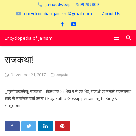
Jambudweep - 7599289809
encyclopediaofjainism@gmail.com
About Us
Encyclopedia of Jainism
विशेष आलेख
राजकथा!
पूजायें
November 21, 2017
शब्दकोष
जैन तीर्थ
[[श्रेणी:शब्दकोष]] राजकथा – विकथा के 25 भेदो मे से एक भेद, राजाओं एवे उनकी राजव्यवस्था
अयोध्या
आदि से सम्बन्धित चर्चा करना। Rajakatha-Gossip pertaining to King &
kingdom