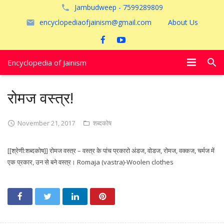
Jambudweep - 7599289809
encyclopediaofjainism@gmail.com
About Us
Encyclopedia of Jainism
विशेष आलेख
रोमज वस्त्र!
पूजायें
November 21, 2017
शब्दकोष
जैन तीर्थ
[[श्रेणी:शब्दकोष]] रोमज वस्त्र – वस्त्र के पांच प्रकारो अंडज, वोडज, रोमज, वक्कज, चर्मज में
अयोध्या
एक प्रकार, उन से बने वस्त्र। Romaja (vastra)-Woolen clothes