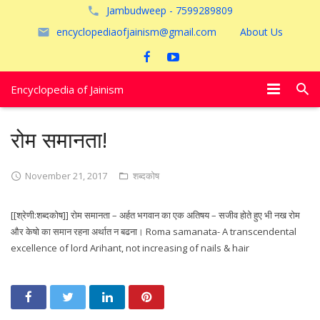
Jambudweep - 7599289809
encyclopediaofjainism@gmail.com
About Us
Encyclopedia of Jainism
विशेष आलेख
रोम समानता!
पूजायें
November 21, 2017
शब्दकोष
जैन तीर्थ
[[श्रेणी:शब्दकोष]] रोम समानता – अर्हत भगवान का एक अतिषय – सजीव होते हुए भी नख रोम
अयोध्या
और केषो का समान रहना अर्थात न बढना। Roma samanata- A transcendental
excellence of lord Arihant, not increasing of nails & hair