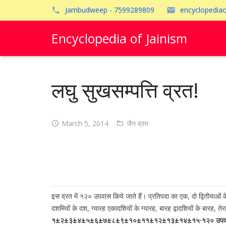
Jambudweep - 7599289809
encyclopedia
Encyclopedia of Jainism
लघु सुखसम्पत्ति व्रत!
March 5, 2014
जैन व्रत
इस व्रत में १२० उपवास किये जाते हैं। प्रतिपदा का एक, दो द्वितीयाओं के
दशमियों के दश, ग्यारह एकादशियों के ग्यारह, बारह द्वादशियों के बारह, ते
१±२±३±४±५±६±७±८±९±१०±११±१२±१३±१४±१५·१२० उपव