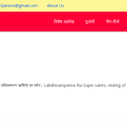
ofjainism@gmail.com
About Us
विशेष आलेख
पूजायें
जैन तीर्थ
ा एक निमित लब्धिसम्पन्न ऋशियो का दर्षन। Labdhisampanna Rsi-Super saints, visitin