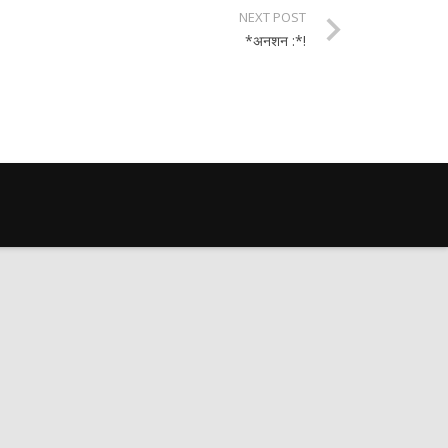
NEXT POST
*अनशन :*!