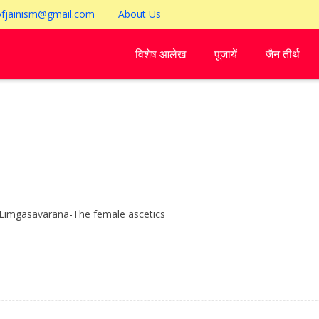
ofjainism@gmail.com
About Us
विशेष आलेख
पूजायें
जैन तीर्थ
या है। Limgasavarana-The female ascetics