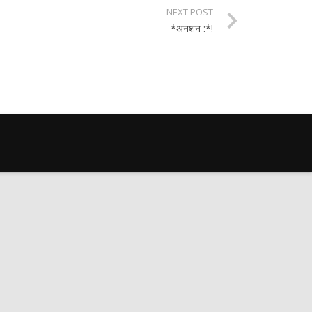
NEXT POST
*अनशन :*!