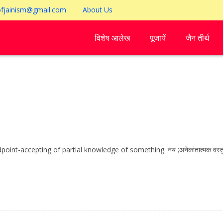
ofjainism@gmail.com
About Us
विशेष आलेख
पूजायें
जैन तीर्थ
andpoint-accepting of partial knowledge of something. नय ;अनेकांतात्मक वस्तु