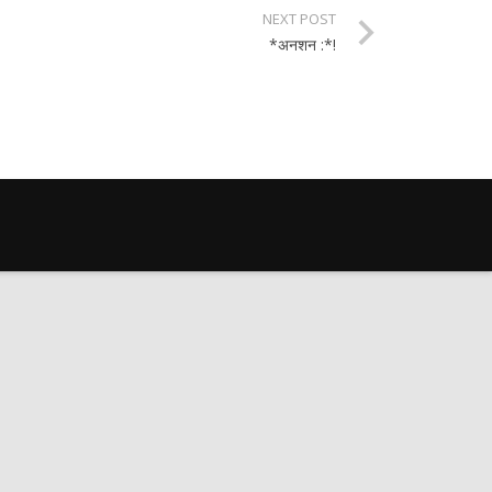
NEXT POST
*अनशन :*!