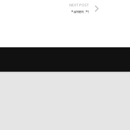
NEXT POST
*अनशन :*!