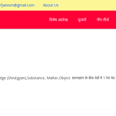
ofjainism@gmail.com
About Us
विशेष आलेख
पूजायें
जैन तीर्थ
 (Shrutgyan),Substance, Matter,Object. श्रुतज्ञान के बीस भेदों में 17वां भेद ” सत्ता