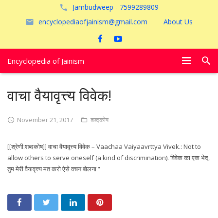
Jambudweep - 7599289809
encyclopediaofjainism@gmail.com
About Us
Encyclopedia of Jainism
विशेष आलेख
वाचा वैयावृत्त्य विवेक!
पूजायें
November 21, 2017
शब्दकोष
जैन तीर्थ
[[श्रेणी:शब्दकोष]] वाचा वैयावृत्त्य विवेक – Vaachaa Vaiyaavrttya Vivek.: Not to
अयोध्या
allow others to serve oneself (a kind of discrimination). विवेक का एक भेद,
तुम मेरी वैयावृत्त्य मत करो ऐसे वचन बोलना “