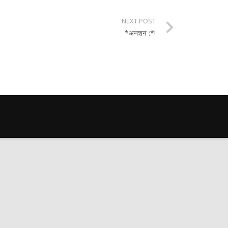
NEXT POST
*अनशन :*!