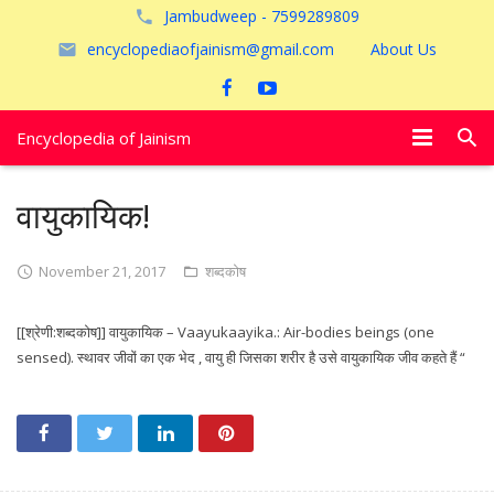
Jambudweep - 7599289809
encyclopediaofjainism@gmail.com
About Us
Encyclopedia of Jainism
विशेष आलेख
वायुकायिक!
पूजायें
November 21, 2017
शब्दकोष
जैन तीर्थ
[[श्रेणी:शब्दकोष]] वायुकायिक – Vaayukaayika.: Air-bodies beings (one
अयोध्या
sensed). स्थावर जीवों का एक भेद , वायु ही जिसका शरीर है उसे वायुकायिक जीव कहते हैं “