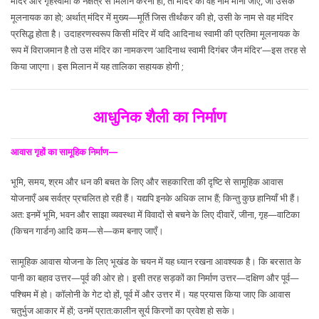
मंदिर और गृहस्वामी के नक्षत्र से मिलान करना हो, तो मंदिर का वह नाम माना जाए, जो उसके
मूलनायक का हो; अर्थात् मंदिर में मुख्य—मूर्ति जिस तीर्थंकर की हो, उसी के नाम से वह मंदिर
प्रसिद्ध होता है। उदाहरणस्वरूप किसी मंदिर में यदि आदिनाथ स्वामी की प्रतिमा मूलनायक के
रूप में विराजमान है तो उस मंदिर का नामकरण ‘आदिनाथ स्वामी दिगंबर जैन मंदिर’—इस तरह से
किया जाएगा। इस मिलान में यह तालिका सहायक होगी ;
आधुनिक शैली का निर्माण
आवास गृहों का सामूहिक निर्माण—
भूमि, समय, श्रम और धन की बचत के लिए और सहकारिता की दृष्टि से सामूहिक आवास
योजनाएँ अब सर्वत्र प्रचलित हो रही हैं। यद्यपि इनके अधिक लाभ हैं; किन्तु कुछ हानियाँ भी हैं।
अत: इनमें भूमि, भवन और साझा व्यवस्था में विवादों से बचने के लिए दीवारें, जीना, गृह—वाटिका
(किचन गार्डन) आदि कम—से—कम बनाए जाएँ।
सामूहिक आवास योजना के लिए भूखंड के चयन में यह ध्यान रखना आवश्यक है। कि बरसात के
पानी का बहाव उत्तर—पूर्व की ओर हो। इसी तरह सड़कों का निर्माण उत्तर—दक्षिण और पूर्व—
पश्चिम में हो। कॉलोनी के गेट दो हों, पूर्व में और उत्तर में। यह प्रयास किया जाए कि आवास
चतुर्भुज आकार में हों; उनमें प्रात:कालीन सूर्य किरणों का प्रवेश हो सके।