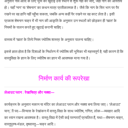
अनुसार नींव आदि के लिए भूमि की खुदाई उस स्थान से शुरू नहीं की जाए, जहाँ नाग का अस्तित्व
हो। यहाँ ‘नाग’ या ‘शेषनाग’ का कथन मात्र प्रतीकात्मक है। जैसे कि नाग के सिर भाग पर पैर
रखने पर वह हानि नहीं पहुँचा सकता, जबकि अन्य कहीं पैर रखने पर वह काट लेता है। इसी
प्रकाश शेषनाग चक्र में भी नाग की आकृति के अनुसार उन स्थलों को छोड़कर ही ‘खात’ के
नियमों के पालन करते हुए खुदाई करानी चाहिए।
वास्तव में ‘खात’ के लिये नियम ज्योतिष शास्त्र के अनुसार पालना चाहिए।
इससे ज्ञात होता है कि दिशाओं के निर्धारण में ज्योतिष की भूमिका भी महत्त्वपूर्ण है; यही कारण है कि
वास्तुविद्या के ज्ञान के लिए ज्योतिष का ज्ञान भी आवश्यक माना गया है।
निर्माण कार्य की रूपरेखा
लेआउट प्लान : रेखाचित्र और नक्शा—
कार्यक्रम के अनुसार मकान या मंदिर का लेआउट प्लान और नक्शा बना लिया जाए। ‘लेआउट’
यान्ाी पद—विन्यास के रेखांकन में वास्तु-विद्या के साथ ज्योतिष, गणित, लोक—व्यवहार आदि
का ध्यान रखना आवश्यक है। वास्तु-विद्या में ऐसी कई परम्पराएँ प्रचलित हैं, यथा—शेषनाग-चक्र,
वास्तुपुरुष-मंडल, वृषवास्तु—चक्र आदि।