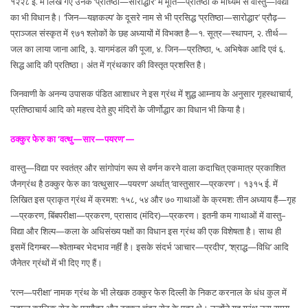
१२२८ ई. में लिखे गए उनके ‘प्रतिष्ठा—सारोद्धार’ में मूर्ति—प्रतिष्ठा के माध्यम से वास्तु—विद्या
का भी विधान है। ‘जिन—यज्ञकल्प’ के दूसरे नाम से भी प्रसिद्ध ‘प्रतिष्ठा—सारोद्धार’ प्रौढ़—
प्राञ्जल संस्कृत में ९७१ श्लोकों के छह अध्यायों में विभक्त है—१. सूत्र—स्थापन, २. तीर्थ—
जल का लाया जाना आदि, ३. यागमंडल की पूजा, ४. जिन—प्रतिष्ठा, ५. अभिषेक आदि एवं ६.
सिद्ध आदि की प्रतिष्ठा। अंत में ग्रंथकार की विस्तृत प्रशस्ति है।
जिनवाणी के अनन्य उपासक पंडित आशाधर ने इस ग्रंथ में शुद्ध आम्नाय के अनुसार गृहस्थाचार्य,
प्रतिष्ठाचार्य आदि को महत्त्व देते हुए मंदिरों के जीर्णोद्धार का विधान भी किया है।
ठक्कुर फेरु का ‘वत्थु—सार—पयरण’—
वास्तु—विद्या पर स्वतंत्र और सांगोपांग रूप से वर्णन करने वाला कदाचित् एकमात्र प्रकाशित
जैनग्रंथ है ठक्कुर फेरु का ‘वत्थुसार—पयरण’ अर्थात् ‘वास्तुसार—प्रकरण’। १३१५ ई. में
लिखित इस प्राकृत ग्रंथ में क्रमश: १५८, ५४ और ७० गाथाओं के क्रमश: तीन अध्याय हैं—गृह
—प्रकरण, बिंबपरीक्षा—प्रकरण, प्रासाद (मंदिर)—प्रकरण। इतनी कम गाथाओं में वास्तु–
विद्या और शिल्प—कला के अधिसंख्य पक्षों का विधान इस ग्रंथ की एक विशेषता है। साथ ही
इसमें दिगम्बर—श्वेताम्बर भेदभाव नहीं है। इसके संदर्भ ‘आचार—प्रदीप’, ‘श्राद्ध—विधि’ आदि
जैनेतर ग्रंथों में भी दिए गए हैं।
‘रत्न—परीक्षा’ नामक ग्रंथ के भी लेखक ठक्कुर फेरु दिल्ली के निकट करनाल के धंध कुल में
उत्पन्न कालिक सेठ के प्रपौत्र और ठक्कुर चंद्र सेठ के पुत्र थे। उन्होंने यह ग्रंथ उस समय