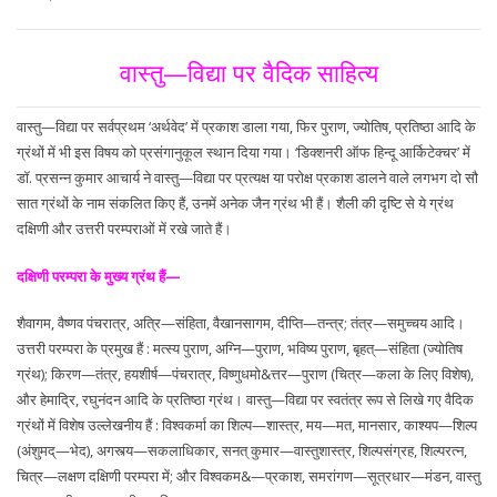
वास्तु—विद्या पर वैदिक साहित्य
वास्तु—विद्या पर सर्वप्रथम ‘अर्थवेद’ में प्रकाश डाला गया, फिर पुराण, ज्योतिष, प्रतिष्ठा आदि के
ग्रंथों में भी इस विषय को प्रसंगानुकूल स्थान दिया गया। ‘डिक्शनरी ऑफ हिन्दू आर्किटेक्चर’ में
डॉ. प्रसन्न कुमार आचार्य ने वास्तु—विद्या पर प्रत्यक्ष या परोक्ष प्रकाश डालने वाले लगभग दो सौ
सात ग्रंथों के नाम संकलित किए हैं, उनमें अनेक जैन ग्रंथ भी हैं। शैली की दृष्टि से ये ग्रंथ
दक्षिणी और उत्तरी परम्पराओं में रखे जाते हैं।
दक्षिणी परम्परा के मुख्य ग्रंथ हैं—
शैवागम, वैष्णव पंचरात्र, अत्रि—संहिता, वैखानसागम, दीप्ति—तन्त्र; तंत्र—समुच्चय आदि।
उत्तरी परम्परा के प्रमुख हैं : मत्स्य पुराण, अग्नि—पुराण, भविष्य पुराण, बृहत्—संहिता (ज्योतिष
ग्रंथ); किरण—तंत्र, हयशीर्ष—पंचरात्र, विष्णुधमो&त्तर—पुराण (चित्र—कला के लिए विशेष),
और हेमाद्रि, रघुनंदन आदि के प्रतिष्ठा ग्रंथ। वास्तु—विद्या पर स्वतंत्र रूप से लिखे गए वैदिक
ग्रंथों में विशेष उल्लेखनीय हैं : विश्वकर्मा का शिल्प—शास्त्र, मय—मत, मानसार, काश्यप—शिल्प
(अंशुमद्—भेद), अगस्त्य—सकलाधिकार, सनत् कुमार—वास्तुशास्त्र, शिल्पसंग्रह, शिल्परत्न,
चित्र—लक्षण दक्षिणी परम्परा में; और विश्वकम&—प्रकाश, समरांगण—सूत्रधार—मंडन, वास्तु