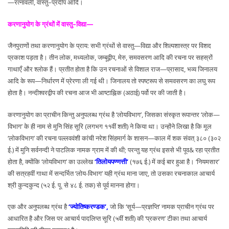
—रत्नावली, वास्तु–प्रदीप आदि।
करणानुयोग के ग्रंथों में वास्तु–विद्या—
जैनपुराणों तथा करणानुयोग के प्राय: सभी ग्रंथों से वास्तु—विद्या और शिल्पशास्त्र पर विशद
प्रकाश पड़ता है। तीन लोक, मध्यलोक, जम्बूद्वीप, मेरु, समवसरण आदि की रचना पर सहस्रों
गाथाएँ और श्लोक हैं। प्रतीत होता है कि उन रचनाओं से विशाल राज—प्रासाद, भव्य जिनालय
आदि के रूप—निर्धारण में प्रेरणा ली गई थी। जिनालय तो स्पष्टरूप से समवसरण का लघु रूप
होता है। नन्दीश्वरद्वीप की रचना आज भी आष्टाह्निक (अठाई) पर्वो पर की जाती है।
करणानुयोग का प्राचीन किन्तु अनुपलब्ध ग्रंथ है ‘लोयविभाग’, जिसका संस्कृत रूपान्तर ‘लोक—
विभाग’ के ही नाम से मुनि सिंह सूरि (लगभग ११वीं शती) ने किया था। उन्होंने लिखा है कि मूल
‘लोकविभाग’ की रचना पल्लववंशी कांची नरेश सिंहमार्ग के शासन—काल में शक संवत् ३८० (३०२
ई.) में मुनि सर्वनन्दी ने पाटलिक नामक ग्राम में की थी; परन्तु यह ग्रंथ इससे भी पूव& रहा प्रतीत
होता है, क्योंकि ‘लोयविभाग’ का उल्लेख
‘तिलोयपण्णत्ती’
(१७६ ई.) में कई बार हुआ है। ‘नियमसार’
की सत्रहवीं गाथा में सन्दर्भित ‘लोय-विभाग’ यही ग्रंथ माना जाए, तो उसका रचनाकाल आचार्य
श्री कुन्दकुन्द (५२ ई. पू. से ४८ ई. तक) से पूर्व मानना होगा।
एक और अनुपलब्ध ग्रंथ है
‘ज्योतिष्करण्डक’,
जो कि ‘सूर्य—प्रज्ञप्ति’ नामक प्राचीन ग्रंथ पर
आधारित है और जिस पर आचार्य पादलिप्त सूरि (५वीं शती) की ‘प्रकरण’ टीका तथा आचार्य