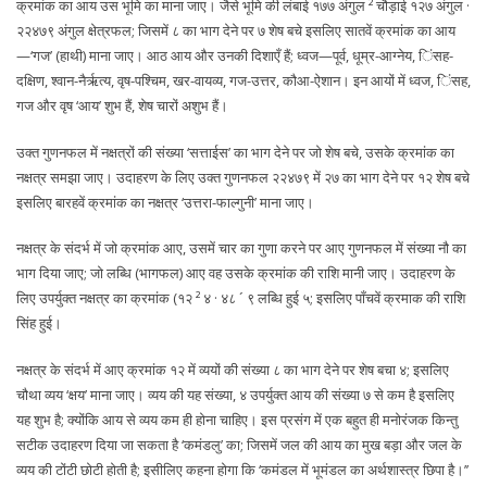
क्रमांक का आय उस भूमि का माना जाए। जैसे भूमि की लंबाई १७७ अंगुल ² चौड़ाई १२७ अंगुल ·
२२४७९ अंगुल क्षेत्रफल; जिसमें ८ का भाग देने पर ७ शेष बचे इसलिए सातवें क्रमांक का आय
—‘गज’ (हाथी) माना जाए। आठ आय और उनकी दिशाएँ हैं; ध्वज—पूर्व, धूम्र-आग्नेय, िंसह-
दक्षिण, श्वान-नैर्ऋत्य, वृष-पश्चिम, खर-वायव्य, गज-उत्तर, कौआ-ऐशान। इन आयों में ध्वज, िंसह,
गज और वृष ‘आय’ शुभ हैं, शेष चारों अशुभ हैं।
उक्त गुणनफल में नक्षत्रों की संख्या ‘सत्ताईस’ का भाग देने पर जो शेष बचे, उसके क्रमांक का
नक्षत्र समझा जाए। उदाहरण के लिए उक्त गुणनफल २२४७९ में २७ का भाग देने पर १२ शेष बचे
इसलिए बारहवें क्रमांक का नक्षत्र ‘उत्तरा-फाल्गुनी’ माना जाए।
नक्षत्र के संदर्भ में जो क्रमांक आए, उसमें चार का गुणा करने पर आए गुणनफल में संख्या नौ का
भाग दिया जाए; जो लब्धि (भागफल) आए वह उसके क्रमांक की राशि मानी जाए। उदाहरण के
लिए उपर्युक्त नक्षत्र का क्रमांक (१२ ² ४ · ४८ ´ ९ लब्धि हुई ५; इसलिए पाँचवें क्रमाक की राशि
सिंह हुई।
नक्षत्र के संदर्भ में आए क्रमांक १२ में व्ययों की संख्या ८ का भाग देने पर शेष बचा ४; इसलिए
चौथा व्यय ‘क्षय’ माना जाए। व्यय की यह संख्या, ४ उपर्युक्त आय की संख्या ७ से कम है इसलिए
यह शुभ है; क्योंकि आय से व्यय कम ही होना चाहिए। इस प्रसंग में एक बहुत ही मनोरंजक किन्तु
सटीक उदाहरण दिया जा सकता है ‘कमंडलु’ का; जिसमें जल की आय का मुख बड़ा और जल के
व्यय की टोंटी छोटी होती है; इसीलिए कहना होगा कि ‘कमंडल में भूमंडल का अर्थशास्त्र छिपा है।’’