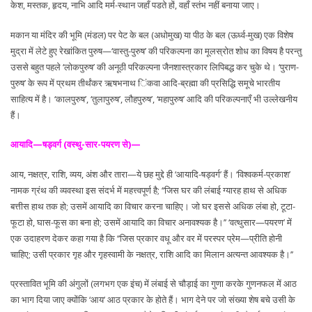
केश, मस्तक, हृदय, नाभि आदि मर्म-स्थान जहाँ पडते हों, वहाँ स्तंभ नहीं बनाया जाए।
मकान या मंदिर की भूमि (मंडल) पर पेट के बल (अधोमुख) या पीठ के बल (ऊर्ध्व-मुख) एक विशेष
मुद्रा में लेटे हुए रेखांकित पुरुष—‘वास्तु-पुरुष’ की परिकल्पना का मूलस्रोत शोध का विषय है परन्तु
उससे बहुत पहले ‘लोकपुरुष’ की अनूठी परिकल्पना जैनशास्त्रकार लिपिबद्ध कर चुके थे। ‘पुराण-
पुरुष’ के रूप में प्रथम तीर्थंकर ऋषभनाथ िंकवा आदि-ब्रह्मा की प्रसिद्धि समूचे भारतीय
साहित्य में है। ‘कालपुरुष’, ‘तुलापुरुष’, लौहपुरुष’, ‘महापुरुष’ आदि की परिकल्पनाएँ भी उल्लेखनीय
हैं।
आयादि—षड्वर्ग (वस्थु-सार-पयरण से)—
आय, नक्षत्र, राशि, व्यय, अंश और तारा—ये छह मुद्दे ही ‘आयादि-षड्वर्ग’ हैं। ‘विश्वकर्म-प्रकाश’
नामक ग्रंथ की व्यवस्था इस संदर्भ में महत्त्वपूर्ण है; ‘‘जिस घर की लंबाई ग्यारह हाथ से अधिक
बत्तीस हाथ तक हो; उसमें आयादि का विचार करना चाहिए। जो घर इससे अधिक लंबा हो, टूटा-
फूटा हो, घास-फूस का बना हो; उसमें आयादि का विचार अनावश्यक है।’’ ‘वत्थुसार—पयरण’ में
एक उदाहरण देकर कहा गया है कि ‘‘जिस प्रकार वधू और वर में परस्पर प्रेम—प्रीति होनी
चाहिए; उसी प्रकार गृह और गृहस्वामी के नक्षत्र, राशि आदि का मिलान अत्यन्त आवश्यक है।’’
प्रस्तावित भूमि की अंगुलों (लगभग एक इंच) में लंबाई से चौड़ाई का गुणा करके गुणनफल में आठ
का भाग दिया जाए क्योंकि ‘आय’ आठ प्रकार के होते हैं। भाग देने पर जो संख्या शेष बचे उसी के