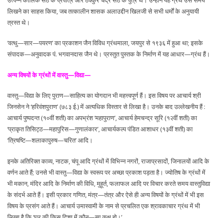
लिखने का साहस किया, जब तत्कालीन शासक अलाउद्दीन खिलजी से सभी धर्मों के अनुयायी
त्रस्त थे।
‘वत्थु—सार—पयरण’ का प्रकाशन जैन विविध ग्रंथमाला, जयपुर से १९३६ में हुआ था; इसके
संपादक—अनुवादक पं. भगवानदास जैन थे। प्रस्तुत पुस्तक के निर्माण में यह आधार—ग्रंथ हैं।
अन्य विषयों के ग्रंथों में वास्तु—विद्या—
वास्तु—विद्या के लिए पुराण—साहित्य का योगदान भी महत्त्वपूर्ण हैं। इस विषय पर आचार्य श्री
जिनसेन ने ‘हरिवंशपुराण’ (७८३ ई.) में अत्यधिक विस्तार से लिखा है। उनके बाद उल्लेखनीय हैं :
आचार्य पुष्पदन्त (१०वीं शती) का अपभ्रंश ‘महापुराण’, आचार्य हेमचन्द्र सूरि (१२वीं शती) का
‘प्राकृत तिसिट्ठ—महापुरिस—गुणालंकार’, आचार्यकल्प पंडित आशाधर (१३वीं शती) का
‘त्रिषष्टि—शलाकापुरुष—चरित’ आदि।
इनके अतिरिक्त काव्य, नाटक, चंपू आदि ग्रंथों में विभिन्न नगरों, राजाप्रसादों, जिनालयों आदि के
वर्णन आते हैं; उनसे भी वास्तु—विद्या के स्वरूप पर अच्छा प्रकाश पड़ता है। ज्योतिष के ग्रंथों में
भी मकान, मंदिर आदि के निर्माण की विधि, मुहूर्त, फलाफल आदि पर विचार करते समय वास्तुविद्या
के संदर्भ आते हैं। इसी प्रकार गणित, मंत्र—तंत्र और ऐसे ही अन्य विषयों के ग्रंथों में भी इस
विषय के प्रसंग आते हैं। आचार्य उमास्वामी के नाम से प्रचलित एक श्रावकाचार ग्रंथ में भी
लिखा है कि ‘घर की किस दिशा में कौन—सा कक्ष हो।’