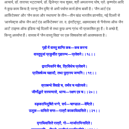
आचार्य, डॉ. तारापद भट्टाचार्य, डॉ. द्विजेन्द्र नाथ शुक्ल, श्री अमलानन्द घोष, प्रो. कृष्णदेव आदि
ने कुछ काम किया है; परन्तु जैन दृष्टि से अभी पर्याप्त कार्य होना बाकी है। ‘जैन आर्ट एंड
आर्किटेक्चर’ और ‘जैन कला और स्थापत्य’ के तीन—तीन खंड भारतीय ज्ञानपीठ, नई दिल्ली से
‘आस्पेक्ट्स ऑफ जैन आर्ट एंड आर्किटेक्चर’ ला. द. इंस्टीट्यूट, अहमदाबाद से ‘पैनोरमा ऑफ जैन
आर्ट’ टाइम्स ऑफ इंडिया नई दिल्ली से तथा कुछ अन्य ग्रंथ भी प्रकाशित हुए हैं। वे अच्छे हैं,
किन्तु अपर्याप्त हैं। वास्तव में ‘जैन वास्तु विद्या’ पर एक विश्वकोश की आवश्यकता है।
गृहों में वास्तु शान्ति कब—कब करना
वास्तुपूजां प्रकुर्वीत गृहारम्भ—प्रवेशने।।१८।।
द्वाराभिवर्तने चैव, त्रिविधेच प्रवेशने।
प्रतिवर्षञ्च यज्ञादौ, तथा पुत्रस्य जन्मनि।।१९।।
व्रतबन्धे विवाहे च, तथैव च महोत्सवे।
जीर्णोद्धारे सस्यन्मासे, धान्य—रक्षण एव च।।२०।।
वङ्कााभिदूषिते भग्ने, सर्प—चाण्डाल—वेष्टिते।
उलूक—वासिते सप्त—रात्रौ काकाधिवासिते।।२१।।
मृगाधिवासिते रात्रौ, गो—मार्जाराभिनादिते।