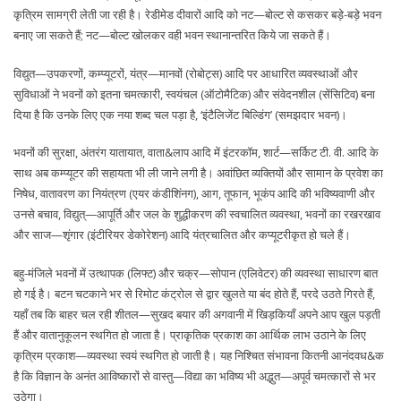
कृत्रिम सामग्री लेती जा रही है। रेडीमेड दीवारों आदि को नट—बोल्ट से कसकर बड़े-बड़े भवन
बनाए जा सकते हैं; नट—बोल्ट खोलकर वही भवन स्थानान्तरित किये जा सकते हैं।
विद्युत—उपकरणों, कम्प्यूटरों, यंत्र—मानवों (रोबोट्स) आदि पर आधारित व्यवस्थाओं और
सुविधाओं ने भवनों को इतना चमत्कारी, स्वयंचल (ऑटोमैटिक) और संवेदनशील (सेंसिटिव) बना
दिया है कि उनके लिए एक नया शब्द चल पड़ा है, ‘इंटैलिजेंट बिल्डिंग’ (समझदार भवन)।
भवनों की सुरक्षा, अंतरंग यातायात, वाता&लाप आदि में इंटरकॉम, शार्ट—सर्किट टी. वी. आदि के
साथ अब कम्प्यूटर की सहायता भी ली जाने लगी है। अवांछित व्यक्तियों और सामान के प्रवेश का
निषेध, वातावरण का नियंत्रण (एयर कंडीशिंनग), आग, तूफान, भूकंप आदि की भविष्यवाणी और
उनसे बचाव, विद्युत्—आपूर्ति और जल के शुद्धीकरण की स्वचालित व्यवस्था, भवनों का रखरखाव
और साज—शृंगार (इंटीरियर डेकोरेशन) आदि यंत्रचालित और कप्यूटरीकृत हो चले हैं।
बहु-मंजिले भवनों में उत्थापक (लिफ्ट) और चक्र—सोपान (एलिवेटर) की व्यवस्था साधारण बात
हो गई है। बटन चटकाने भर से रिमोट कंट्रोल से द्वार खुलते या बंद होते हैं, परदे उठते गिरते हैं,
यहाँ तब कि बाहर चल रही शीतल—सुखद बयार की अगवानी में खिड़कियाँ अपने आप खुल पड़ती
हैं और वातानुकूलन स्थगित हो जाता है। प्राकृतिक प्रकाश का आर्थिक लाभ उठाने के लिए
कृत्रिम प्रकाश—व्यवस्था स्वयं स्थगित हो जाती है। यह निश्चित संभावना कितनी आनंदवध&क
है कि विज्ञान के अनंत आविष्कारों से वास्तु—विद्या का भविष्य भी अद्भुत—अपूर्व चमत्कारों से भर
उठेगा।