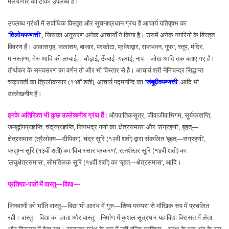
मलयगिरि की टीका उपलब्ध है।
उपलब्ध ग्रंथों में सर्वाधिक विस्तृत और सूचनाप्रधान ग्रंथ है आचार्य यतिवृषभ का
‘तिलोयपण्णत्ती’,
जिसका अनुसरण अनेक आचार्यों ने किया है। उसमें अनेक नगरियों के विस्तृत
विवरण हैंं। आवासगृह, जलाशय, बाजार, परकोटा, प्रवेशद्वार, राजभवन, गुफा, स्तूप, मंदिर,
मानस्तम्भ, मेरु आदि की लम्बाई—चौड़ाई, ऊँचाई–गहराई, नाप—जोख आदि तक बताए गए हैं।
तीर्थंकर के समवसरण का वर्णन तो और भी विस्तार से है। आचार्य श्री नेमिचन्द्र सिद्धान्त
चक्रवर्ती का त्रिलोकसार (११वीं शती), आचार्य पद्मनन्दि का
‘जंबूद्दीवपण्णत्ती’
आदि भी
उल्लेखनीय हैं।
इनके अतिरिक्त भी कुछ उल्लेखनीय ग्रंथ हैं :
औपपातिकसूत्र, जीवाजीवाभिगम, सूर्यप्रज्ञप्ति,
जम्बूद्वीपप्रज्ञप्ति, चंद्रप्रज्ञप्ति, जिनभद्र गणी का ‘क्षेत्रसमास’ और ‘संग्रहणी’, बृहत्—
क्षेत्रसमास (त्रैलोक्य—दीपिका), चंद्र सूरि (१२वीं शती) द्वारा संकलित ‘बृहत्—संग्रहणी’,
प्रद्युम्न सूरि (१३वीं शती) का ‘विचारसार प्रकरण’, रत्नशेखर सूरि (१४वीं शती) का
‘लघुक्षेत्रसमास’, सोमतिलक सूरि (१४वीं शती) का ‘बृहत्—क्षेत्रसमास’, आदि।
प्रतिष्ठा-पाठों में वास्तु—विद्या—
जिनवाणी की भाँति वास्तु—विद्या भी आरंभ में गुरु—शिष्य परम्परा से मौखिक रूप में प्रचलित
रही। वास्तु—विद्या का ज्ञाता और वास्तु—निर्माण में कुशल सूत्रधार यह विद्या विरासत में लेता