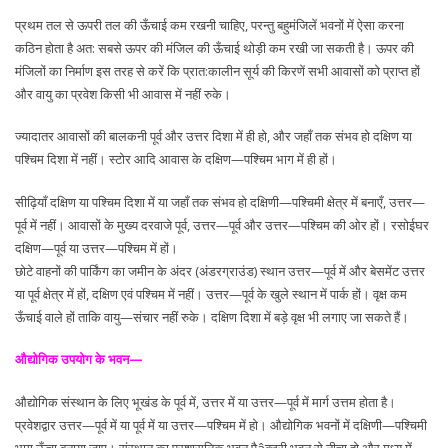
प्रथम तल से ऊपरी तल की ऊँचाई कम रखनी चाहिए, परन्तु बहुमंजिलें भवनों में ऐसा करना
कठिन होता है अत: सबसे ऊपर की मंजिल की ऊँचाई थोड़ी कम रखी जा सकती है। ऊपर की
मंजिलों का निर्माण इस तरह से करें कि प्रात:कालीन सूर्य की किरणें सभी आवासों को प्राप्त हों
और वायु का प्रवेश किसी भी आवास में नहीं रुके।
ज्यादातर आवासों की बालकनी पूर्व और उत्तर दिशा में ही हो, और जहाँ तक संभव हो दक्षिण या
पश्चिम दिशा में नहीं। स्टोर आदि आवास के दक्षिण—पश्चिम भाग में ही हों।
सीढ़ियाँ दक्षिण या पश्चिम दिशा में या जहाँ तक संभव हो दक्षिणी—पश्चिमी क्षेत्र में बनाएँ, उत्तर—
पूर्व में नहीं। आवासों के मुख्य दरवाजे पूर्व, उत्तर—पूर्व और उत्तर—पश्चिम की ओर हों। रसोईघर
दक्षिण—पूर्व या उत्तर—पश्चिम में हों।
छोटे वाहनों की पार्किंग का जमीन के अंदर (अंडरग्राउंड) स्थान उत्तर—पूर्व में और बेसमेंट उत्तर
या पूर्व क्षेत्र में हों, दक्षिण एवं पश्चिम में नहीं। उत्तर—पूर्व के खुले स्थान में पार्क हों। वृक्ष कम
ऊँचाई वाले हों ताकि वायु—संचार नहीं रुके। दक्षिण दिशा में बड़े वृक्ष भी लगाए जा सकते हैं।
औद्योगिक उपयोग के भवन—
औद्योगिक संस्थान के लिए भूखंड के पूर्व में, उत्तर में या उत्तर—पूर्व में मार्ग उत्तम होता है।
प्रवेशद्वार उत्तर—पूर्व में या पूर्व में या उत्तर—पश्चिम में हो। औद्योगिक भवनों में दक्षिणी—पश्चिमी
भाग ऊँचा बनाया जाए। संस्थान का प्रशासनिक भवन पैâक्टरी भवन से नीचा हो और मध्य में