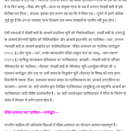
और विरासत में देता रहा। स्वतन्त्र ग्रंथ के रूप में नहीं बल्कि प्रतिष्ठा—ग्रंथ के एक अंग के रूप
में या फिर वास्तु—विद्या और मूर्ति—कला पर संयुक्त ग्रंथ के रूप में लगभग तेरहवीं शती से इसे
लिखित रूप मिला। संभवत: इसका एक कारण यह रहा कि ये विषय एक—दूसरे से इतने अधिक
जुड़े हुए हैं कि उन पर स्वतंत्र ग्रंथ लिखना उस समय व्यावहारिक प्रतीत नहीं हुआ होगा।
ऐसी रचनाओं में पाँचवीं शती के आचार्य पादलिप्त सूरि की ‘निर्वाणकलिका’, दसवीं शती के उत्तरार्द्ध
के आचार्य वीरनन्दी द्वितीय की ‘शिल्पिसंहिता’ और आचार्य इंद्रनन्दि का ‘प्रतिष्ठा—पाठ’, लगभग
ग्यारहवीं शती के आचार्य ब्रह्मदेव का ‘प्रतिष्ठातिलक’; पंडित आशाधर का ‘प्रतिष्ठा सारोद्धार’
(१२२८ ई.) और ‘पूजा—पाठ’, उनके समकालीन पंडित ठक्कुर फेरु का ‘वत्थु—सार-पयरण’
(१३१५ ई.) प्रसिद्ध नाटककार हस्तिमल्ल का ‘प्रतिष्ठापाठ’, बारहवीं—तेरहवीं शती के पण्डित
नेमिचंद्रदेव का ‘प्रतिष्ठा—तिलक’, तेरहवीं शती के नेमिचंद्र सूरि (उपर्युक्त पण्डित जी ?)
प्रवचन-सारोद्धार और उस पर उसी समय के सिद्धसेन सूरि (देवभद्र के शिष्य) की तत्त्व ज्ञान-
विकासिनी नामक टीका, उपाध्याय सकल चन्द्र का प्रतिष्ठाकल्प का, आचार्य उग्रादित्य का
‘कल्याण—कारक’ आ. श्री जयसेन द्वारा लिखित ‘प्रतिष्ठापाठ’ (वसुबिन्दु) एवं वसुनन्दि आचार्य का
‘प्रतिष्ठापाठ’ आदि विशेष उल्लेखनीय हैं। आ. श्री जयसेनकृत ‘प्रतिष्ठापाठ’ में मंदिर के निर्माण के
संबंध में विस्तार से वर्णन प्राप्त होता है।
पंडित आशाधर का ‘प्रतिष्ठा—सारोद्धार—
भारतीय साहित्य की अधिकांश विधाओं में पंडित आशाधर का योगदान अत्यन्त महत्त्वपूर्ण है।