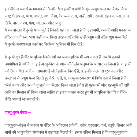
इन विभिन्न चक्रों के माध्यम से निम्नलिखित इक्कीस अंगों के शुभ-अशुभ फल पर विचार किया
जाए; क्षेत्रफल, आय, नक्षत्र, गण, दिशा, वैर, व्यय, तारा, नाडी, राशि, स्वामी, गृहनाम, अंश, लग्न,
तिथि, वार, करण, योग, वर्ग, तत्त्व और आयु।
ये सब वास्तव में नुस्खे या फार्मूले हैं जिनसे यह जाना जाता है कि गृहस्वामी, स्थपति आदि मकान या
मंदिर का कौन-सा भाग कहाँ, कब, किस तरह बनाएँ ताकि उन्हें अशुभ नहीं बल्कि शुभ फल मिले।
ये नुस्खे आवश्यकता पड़ने पर निर्णायक भूमिका भी निभाते हैं।
ये नुस्खे गूढ हैं और आधुनिक निर्माताओं को अव्यावहारिक भी लग सकते हैं; तथापि इनकी
उपयोगिता है क्योंकि १. इन्हें वास्तु-विद्या के आचार्यों ने लंबे अनुभव के आधार पर लिखा है, २. इनमें
ज्योतिष, गणित आदि का समावेश है जो वैज्ञानिक विद्याएँ हैं, ३. इनके पालन से शुभ फल और
उल्लंघन से अशुभ फल मिलते हुए देखे गए हैं, ४. ‘वत्थु-सार-पयरण’ में विशेष रूप से लिखा है कि
‘‘जैसे कन्या और वर की कुंडली का मिलान किया जाता है वैसे ही गृहस्वामी और गृह-भूमि की राशि
आदि का मिलान भी किया जाना चाहिए।’’ इनका पालन करते हुए भी आधुनिक वैज्ञानिक रीति-
नीति अपनाई जा सकती है।
वास्तु-पुरुष मंडल—
वास्तुपुरुष-मंडल से मकान या मंदिर के अधिष्ठान (चौकी), स्तंभ, प्रस्तार, कर्ण, स्तूपी, शिखर आदि
भागों की आनुपातिक संयोजना में सहायता मिलती है। इससे संकेत मिलता है कि वास्तु-पुरुष के