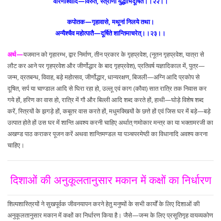
वारणाश्वादि—विरुते, स्त्रीणां युद्धाभिदूषिते।।२२।।
कपोतक—गृहावासे, मथूनां निलये तथा।
अन्यैश्चैव महोत्पातै—दूर्षिते शान्तिमाचरेत्।।२३।।
अर्थ—
यजमान को गृहारम्भ, द्वार निर्माण, तीन प्रकार के गृहप्रवेश, (नूतन गृहप्रवेश, यात्रा से
लौट कर आने पर गृहप्रवेश और जीर्णोद्धार के बाद गृहप्रवेश), प्रतिवर्ष यज्ञादिकाल में, पुत्र—
जन्म, व्रतबन्ध, विवाह, बड़े महोत्सव, जीर्णोद्धार, धान्यरक्षण, बिजली—अग्नि आदि प्रकोप से
दूषित, सर्प या चाण्डाल आदि से घिरा रहा हो, उल्लू एवं काग (कौवा) सात रात्रि तक निवास कर
गये हों, हरिण का वास हो, रात्रि में गौ और बिल्ली आदि शब्द करते हों, हाथी—घोड़े विशेष शब्द
करें, स्त्रियों के झगड़े हों, कबूतर वास करते हों, मधुमक्खियों के छत्ते हों एवं जिस घर में बड़े—बड़े
उत्पात होते हों उस घर में शान्ति अवश्य करनी चाहिए अर्थात् णमोकार मन्त्र का या भक्तामरजी का
अखण्ड पाठ कराकर पूजन करें अथवा शान्तिमण्डल या पञ्चपरमेष्ठी का विधानादि अवश्य करना
चाहिए।
दिशाओं की अनुकूलतानुसार मकान में कक्षों का निर्धारण
शिल्पशास्त्रियों ने सुखपूर्वक जीवनयापन करने हेतु मनुष्यों के सभी कार्यों के लिए दिशाओं की
अनुकूलतानुसार मकान में कक्षों का निर्धारण किया है। जैसे—जन्म के लिए प्रसूतिगृह वायव्यकोण