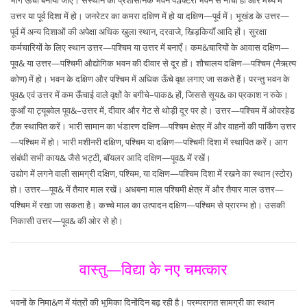
उत्तर या पूर्व दिशा में हो। जनरेटर का कमरा दक्षिण में हो या दक्षिण—पूर्व में। भूखंड के उत्तर—
पूर्व में अन्य दिशाओं की अपेक्षा अधिक खुला स्थान, दरवाजे, खिड़कियाँ आदि हों। सुरक्षा
कर्मचारियों के लिए स्थान उत्तर—पश्चिम या उत्तर में बनाएँ। कम&चारियों के आवास दक्षिण—
पूव& या उत्तर—पश्चिमी औद्योगिक भवन की दीवार से दूर हों। शौचालय दक्षिण—पश्चिम (नैऋत्य
कोण) में हो। भवन के दक्षिण और पश्चिम में अधिक ऊँचे वृक्ष लगाए जा सकते हैं। परन्तु भवन के
पूव& एवं उत्तर में कम ऊँचाई वाले वृक्षों के बगीचे–पाक& हों, जिससे सूय& का प्रकाश न रुके।
कुआँ या ट्यूबवेल पूव&–उत्तर में, दीवार और गेट से थोड़ी दूर पर हो। उत्तर—पश्चिम में ओवरहेड
टैंक स्थापित करें। भारी सामान का भंडारण दक्षिण—पश्चिम क्षेत्र में और वाहनों की पार्किंग उत्तर
—पश्चिम में हो। भारी मशीनरी दक्षिण, पश्चिम या दक्षिण—पश्चिमी दिशा में स्थापित करें। आग
संबंधी सभी काय& जैसे भट्टी, बॉयलर आदि दक्षिण—पूव& में रखें।
उद्योग में लगने वाली सामग्री दक्षिण, पश्चिम, या दक्षिण—पश्चिम दिशा में रखने का स्थान (स्टोर)
हो। उत्तर—पूव& में तैयार माल रखें। अधबना माल पश्चिमी क्षेत्र में और तैयार माल उत्तर—
पश्चिम में रखा जा सकता है। कच्चे माल का उत्पादन दक्षिण—पश्चिम से प्रारम्भ हो। उसकी
निकासी उत्तर—पूव& की ओर से हो।
वास्तु—विद्या के नए चमत्कार
भवनों के निमा&ण में यंत्रों की भूमिका दिनोंदिन बढ़ रही है। परम्परागत सामग्री का स्थान