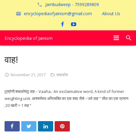
Jambudweep - 7599289809
encyclopediaofjainism@gmail.com
About Us
Encyclopedia of Jainism
विशेष आलेख
वाह!
पूजायें
November 21, 2017
शब्दकोष
जैन तीर्थ
[[श्रेणी:शब्दकोष]] वाह – Vaaha.: An exclaimative word, A kind of former
अयोध्या
weighting unit. आश्चर्यरूप अभिव्यक्ति का एक शब्द जैसे –‘अरे वाह’ ” तौल का एक प्रमाण
;20 खारी = 1 वाह “