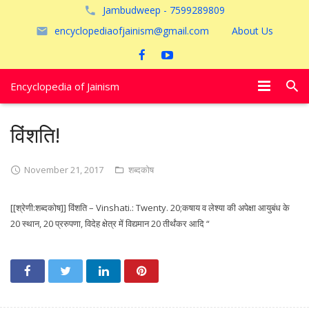
Jambudweep - 7599289809
encyclopediaofjainism@gmail.com
About Us
Encyclopedia of Jainism
विशेष आलेख
विंशति!
पूजायें
November 21, 2017
शब्दकोष
जैन तीर्थ
[[श्रेणी:शब्दकोष]] विंशति – Vinshati.: Twenty. 20;कषाय व लेश्या की अपेक्षा आयुबंध के
अयोध्या
20 स्थान, 20 प्ररुपणा, विदेह क्षेत्र में विद्यमान 20 तीर्थंकर आदि “