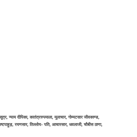
ख सूत्र, न्याय दीपिका, कातंत्ररुपमाला, मूलाचार, गोम्मटसार जीवकाण्ड,
, अष्टपाहुड़, रयणसार, तिल्लोय- पति, आचारसार, धवलाजी, चौबीस ठाणा,