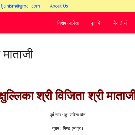
ofjainism@gmail.com
About Us
विशेष आलेख
पूजायें
जैन तीर्थ
री माताजी
क्षुल्लिका श्री विजिता श्री माताज
पूर्व नाम : कु. सविता जैन
ग्राम : भिण्ड (म.प्र.)