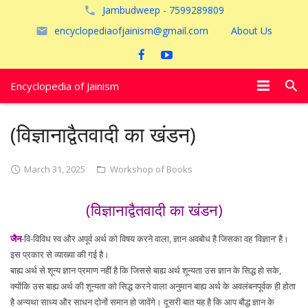
Jambudweep - 7599289809
encyclopediaofjainism@gmail.com
About Us
Encyclopedia of Jainism
विशेष आलेख
(विज्ञानाद्वैतवादी का खंडन)
पूजायें
March 31, 2025
Workshop of Books
जैन तीर्थ
(विज्ञानाद्वैतवादी का खंडन)
अयोध्या
जैन
-वि-विविध स्व और अपूर्व अर्थ को विषय करने वाला, ज्ञान अवबोध है जिसका वह ‘विज्ञान’ है।
इस प्रकार से व्याख्या की गई है।
बाह्य अर्थ से शून्य ज्ञान प्रमाण नहीं है कि जिससे बाह्य अर्थ शून्यता उस ज्ञान के सिद्ध हो सके,
क्योंकि उस बाह्य अर्थ की शून्यता को सिद्ध करने वाला अनुमान बाह्य अर्थ के अवलंबनपूर्वक ही होता
है अन्यथा साध्य और साधन दोनों समान हो जावेंगे। दूसरी बात यह है कि आप बौद्ध ज्ञान के