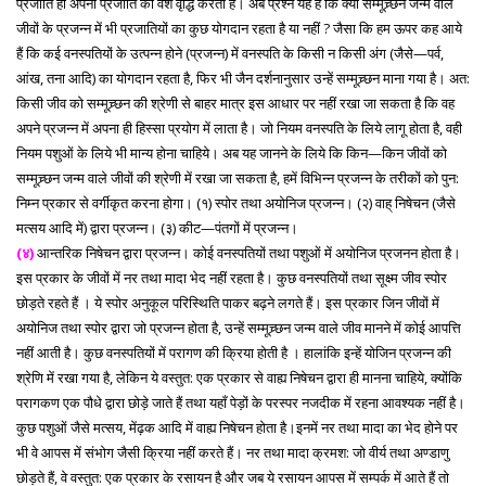
प्रजाति ही अपनी प्रजाति की वंश वृद्धि करती है। अब प्रश्न यह है कि क्या सम्मूच्र्छन जन्म वाले
जीवों के प्रजन्न में भी प्रजातियों का कुछ योगदान रहता है या नहीं ? जैसा कि हम ऊपर कह आये
हैं कि कई वनस्पतियों के उत्पन्न होने (प्रजन्न) में वनस्पति के किसी न किसी अंग (जैसे—पर्व,
आंख, तना आदि) का योगदान रहता है, फिर भी जैन दर्शनानुसार उन्हें सम्मूच्र्छन माना गया है। अत:
किसी जीव को सम्मूच्र्छन की श्रेणी से बाहर मात्र इस आधार पर नहीं रखा जा सकता है कि वह
अपने प्रजन्न में अपना ही हिस्सा प्रयोग में लाता है। जो नियम वनस्पति के लिये लागू होता है, वही
नियम पशुओं के लिये भी मान्य होना चाहिये। अब यह जानने के लिये कि किन—किन जीवों को
सम्मूच्र्छन जन्म वाले जीवों की श्रेणी में रखा जा सकता है, हमें विभिन्न प्रजन्न के तरीकों को पुन:
निम्न प्रकार से वर्गीकृत करना होगा। (१) स्पोर तथा अयोनिज प्रजन्न। (२) वाह् निषेचन (जैसे
मत्सय आदि में) द्वारा प्रजन्न। (३) कीट—पंतगों में प्रजन्न।
(४)
आन्तरिक निषेचन द्वारा प्रजन्न। कोई वनस्पतियों तथा पशुओं में अयोनिज प्रजनन होता है।
इस प्रकार के जीवों में नर तथा मादा भेद नहीं रहता है। कुछ वनस्पतियों तथा सूक्ष्म जीव स्पोर
छोड़ते रहते हैं । ये स्पोर अनुकूल परिस्थिति पाकर बढ़ने लगते हैं। इस प्रकार जिन जीवों में
अयोनिज तथा स्पोर द्वारा जो प्रजन्न होता है, उन्हें सम्मूच्र्छन जन्म वाले जीव मानने में कोई आपत्ति
नहीं आती है। कुछ वनस्पतियों में परागण की क्रिया होती है । हालांकि इन्हें योजिन प्रजन्न की
श्रेणि में रखा गया है, लेकिन ये वस्तुत: एक प्रकार से वाह्य निषेचन द्वारा ही मानना चाहिये, क्योंकि
परागकण एक पौधे द्वारा छोड़े जाते हैं तथा यहाँ पेड़ों के परस्पर नजदीक में रहना आवश्यक नहीं है।
कुछ पशुओं जैसे मत्सय, मेंढ़क आदि में वाह्य निषेचन होता है।इनमें नर तथा मादा का भेद होने पर
भी वे आपस में संभोग जैसी क्रिया नहीं करते हैं। नर तथा मादा क्रमश: जो वीर्य तथा अण्डाणु
छोड़ते हैं, वे वस्तुत: एक प्रकार के रसायन है और जब ये रसायन आपस में सम्पर्क में आते हैं तो