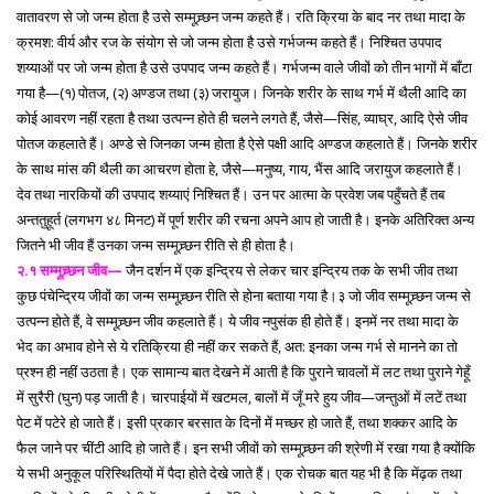
वातावरण से जो जन्म होता है उसे सम्मूच्र्छन जन्म कहते हैं। रति क्रिया के बाद नर तथा मादा के
क्रमश: वीर्य और रज के संयोग से जो जन्म होता है उसे गर्भजन्म कहते हैं। निश्चित उपपाद
शय्याओं पर जो जन्म होता है उसे उपपाद जन्म कहते हैं। गर्भजन्म वाले जीवों को तीन भागों में बाँटा
गया है—(१) पोतज, (२) अण्डज तथा (३) जरायुज। जिनके शरीर के साथ गर्भ में थैली आदि का
कोई आवरण नहीं रहता है तथा उत्पन्न होते ही चलने लगते हैं, जैसे—सिंह, व्याघ्र, आदि ऐसे जीव
पोतज कहलाते हैं। अण्डे से जिनका जन्म होता है ऐसे पक्षी आदि अण्डज कहलाते हैं। जिनके शरीर
के साथ मांस की थैली का आचरण होता हे, जैसे—मनुष्य, गाय, भैंस आदि जरायुज कहलाते हैं।
देव तथा नारकियों की उपपाद शय्याएं निश्चित हैं। उन पर आत्मा के प्रवेश जब पहुँचते हैं तब
अन्ततुहूर्त (लगभग ४८ मिनट) में पूर्ण शरीर की रचना अपने आप हो जाती है। इनके अतिरिक्त अन्य
जितने भी जीव हैं उनका जन्म सम्मूच्र्छन रीति से ही होता है।
२.१ सम्मूच्र्छन जीव—
जैन दर्शन में एक इन्द्रिय से लेकर चार इन्द्रिय तक के सभी जीव तथा
कुछ पंचेन्द्रिय जीवों का जन्म सम्मूच्र्छन रीति से होना बताया गया है।३ जो जीव सम्मूच्र्छन जन्म से
उत्पन्न होते हैं, वे सम्मूच्र्छन जीव कहलाते हैं। ये जीव नपुसंक ही होते हैं। इनमें नर तथा मादा के
भेद का अभाव होने से ये रतिक्रिया ही नहीं कर सकते हैं, अत: इनका जन्म गर्भ से मानने का तो
प्रश्न ही नहीं उठता है। एक सामान्य बात देखने में आती है कि पुराने चावलों में लट तथा पुराने गेहूँ
में सुरैरी (घुन) पड़ जाती है। चारपाईयों में खटमल, बालों में जूँ मरे हुय जीव—जन्तुओं में लटें तथा
पेट में पटेरे हो जाते हैं। इसी प्रकार बरसात के दिनों में मच्छर हो जाते हैं, तथा शक्कर आदि के
फैल जाने पर चींटी आदि हो जाते हैं। इन सभी जीवों को सम्मूच्र्छन की श्रेणी में रखा गया है क्योंकि
ये सभी अनुकूल परिस्थितियों में पैदा होते देखे जाते हैं। एक रोचक बात यह भी है कि मेंढ़क तथा