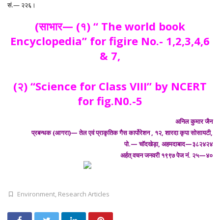
सं.— २२६।
(साभार— (१) ‘‘ The world book
Encyclopedia’’ for figire No.- 1,2,3,4,6
& 7,
(२) ‘‘Science for Class VIII’’ by NCERT
for fig.N0.-5
अनिल कुमार जैन
प्रबन्धक (आगरा)— तेल एवं प्राकृतिक गैस कार्पोरेशन , १२, शारदा कृपा सोसायटी,
पो.— चॉदखेड़ा, अहमदाबाद—३८२४२४
अर्हत् वचन जनवरी १९९७ पेज नं. २५—४०
Environment
,
Research Articles