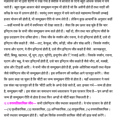
मछलियों को भी इसी श्रेणी में रखा गया है क्योंकि ये बरसात के दिनों बहुत अधिक संख्या में पाये
जाते हैं। बहुत सूक्ष्म आकार बोले सम्मूच्र्छन मनुष्य भी होते हैं जो कि असैनी होते हैं तथा स्त्री की
काँख के मल में उत्पन्न होते हैं। स्वयंभू रमण समुद्र में पाये जाने वाले महामत्म्य जिनकी लम्बाई
हजार योजन की होती है, भी सम्मूच्र्छन रीति से जन्म लेते हैं। लेकिन कुछ आचार्यों के अनुसार कहीं
—कहीं मत्स्यों के अंगों में वयभिचार भी देखा जाता है। जैसा कि हम ऊपर कह चुके हैं कि चार
इन्द्रिय तक के सभी जीव सम्मूच्र्छन जन्म वाले होते हैं। यहाँ दो, तीन तथा चार इन्द्रिय जीवों के
कुछ उदाहरण देना उचित होगा। जिस जीव के स्पर्शन और रसना, ये दो इन्द्रियां होती हैं, उसे दो
इन्द्रिय जीव कहते हैं : जैसे—लट, केचुआ, सीप, कोंड़ी, जोंक और शंख आदि। जिसके स्पर्शन,
रसना और घ्राण, ये तीन इन्द्रियां होती है, उसे तीन इन्द्रिय जीव कहते हैं जैसे : कानखजूरा,
चींटी, बिच्छू, खटमल, जूँ, घुण, (घुन, सुरैरी), इन्दुगोप और िंगजाई आदि। जिसके स्पर्शन, रसना,
घ्राण और चक्षु, ये चार इन्द्रियाँ होती हैं, उसे चार इन्द्रिय जीव कहते हैं जैसे भौंरा, बर्र, मक्खी,
डांस और टिड्डी आदि। ये सभी जीव तो सम्मूच्र्छन होते हैं ही, इनके अतिरिक्त मछली तथा मेंढक
जैसे पंचेन्द्रिय जीव भी सम्मूच्र्छन होते हैं। इस वर्गीकरण की समीक्षा आगे प्रस्तुत करेंगे। जैसा
कि ऊपर कहा जा चुका है कि चींटी का जन्म सम्मूच्र्छन रीति से होता है। यहाँ धवलाकार ने स्वयं
एक शंका यह प्रस्तुत की है कि ‘चींटी आदि के अण्डे देखे जाते हैं, अत: इनका गर्भ—जन्म ही होता
है, सम्मूच्र्छन नहीं’। इस शंका का समाधान स्वयं धवलाकार ने इस प्रकार दिया है—‘इन अण्डों का
जन्म ही सम्मूच्र्छन रीति से होता है तथा फिर अण्डों से चींटीं बाहर निकलती है’।
२.२ वनस्पतिकायिक जीव—
सभी एकेन्द्रिय जीव स्थावर कहलाते हैं। ये पांच प्रकार के होते हैं
—(१) पृथ्वीकायिक, (२) जलकायिक, (३) अग्निकायिक, (४) वायुकायिक, (५) वनस्पतिकायिक।
सभी स्थावर सम्मूच्र्छन होते हैं। यहाँ हम सिर्पक वनस्पति कायिक जीवों की कुछ चर्चा करेंगे।