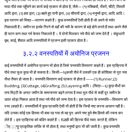
मादा पौधे तक पहुँचने का कार्य कई प्रकार से होता है, जैसे— (१) मक्खियों, भँवरों, चींटी, तितली
आदि द्वारा, (२) हवा द्वारा, (३) बहते हुए पानी द्वारा, (४) चौपायों द्वारा, (५) मनुष्यों द्वारा, आदि आदि।
इस परागण को मिश्र—परागण कहते हैं। कुछ वनस्पतियाँ ऐसी होती हैं जो अपने से स्पोर
निकालती हैं। जमीन पर इनके गिरने से वहाँ की नमी के कारण से बड़े होने लगते हैं तथा अपने जैसे
ही पराग कण तथा गर्म केसर निकलते हैं । ये दोनों मिलकर नये पौधे को जन्म देते हैं । शंकुधारी
वृक्ष, काई, शैवाल आदि वनस्पतियों में प्रजन्न इसी प्रकार होता है।
३.२.२ वनस्पतियों में अयोनिज प्रजनन
कई वनस्पतियों में अयोनिज प्रजन्न भी होता है जिसे ‘वनस्पति विस्तरण’ कहते हैं। इस प्रक्रिया में
पौधे तथा फूल कुछ भी हो सकता है। किसी—ाqकसी पौधे में उसकी एक ही कोशिका से पूरा नया
पौधा तैयार हो जाता है। वनस्पति विस्तरण कई प्रकार से होता है ——(1) Runner,(2)
Budding, (3)Cuttage, (4)Grafting, (5) Layering आदि। (चित्र—६) कुछ पौधों का
तना मिट्टी के अन्दर जमीन के समानान्तर बढ़ने लगता है तथा मूल पौधे से कहीं दूर जमीन के
ऊपर थोड़ा निकल आता है तथा नये पौधे को जन्म देता है। इस प्रकार के वनस्पति—विस्तरण को
रनर (कहते हैं। वनस्पतियों में कुछ प्रजाति ऐसी भी होती हैं कि जिन्हें नष्ट करना आसान नहीं है।
यदि उनका कोई एक हिस्सा भी बचा रह गया तो वह पुन: अपने नष्ट हुये शेष हिस्से की रचना कर
लेते हैं । इस प्रक्रिया को बडिंग कहते हैं । Rल्हही की क्रिया पौधे स्वत: करते हैं, लेकिन
ँल्््ग्हु प्राकृतिक तरीके से भी होता है, तथा मनुष्यों द्वारा भी की जाती है। कुछ वनस्पति