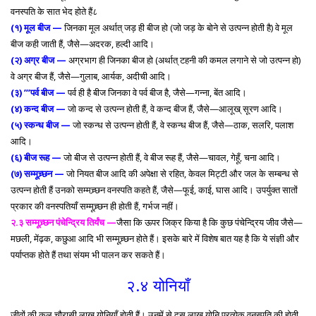
वनस्पति के सात भेद होते हैं८
(१) मूल बीज —
जिनका मूल अर्थात् जड़ ही बीज हो (जो जड़ के बोने से उत्पन्न होती है) वे मूल
बीज कही जाती हैं, जैसे—अदरक, हल्दी आदि।
(२) अग्र बीज —
अग्रभाग ही जिनका बीज हो (अर्थात् टहनी की कमल लगाने से जो उत्पन्न हो)
वे अग्र बीज हैं, जैसे—गुलाब, आर्यक, अदीची आदि।
(३) ”’पर्व बीज —
पर्व ही है बीज जिनका वे पर्व बीज है, जैसे—गन्ना, बेंत आदि।
(४) कन्द बीज —
जो कन्द से उत्पन्न होती हैं, वे कन्द बीज हैं, जैसे—आलूख् सूरण आदि।
(५) स्कन्ध बीज —
जो स्कन्ध से उत्पन्न होती हैं, वे स्कन्ध बीज हैं, जैसे—ठाक, सलरि, पलाश
आदि।
(६) बीज रूह —
जो बीज से उत्पन्न होती हैं, वे बीज रूह हैं, जैसे—चावल, गेहूँ, चना आदि।
(७) सम्मूच्र्छन —
जो नियत बीज आदि की अपेक्षा से रहित, केवल मिट्टी और जल के सम्बन्ध से
उत्पन्न होती हैं उनको सम्मच्र्छन वनस्पति कहते हैं, जैसे—फूई, काई, घास आदि। उपर्युक्त सातों
प्रकार की वनस्पतियाँ सम्मूच्र्छन ही होती हैं, गर्भज नहीं।
२.३ सम्मूच्र्छन पंचेन्द्रिय तिर्यंच
—
जैसा कि ऊपर जिक्र किया है कि कुछ पंचेन्द्रिय जीव जैसे—
मछली, मेंढ़क, कछुआ आदि भी सम्मूच्र्छन होते हैं। इसके बारे में विशेष बात यह है कि ये संज्ञी और
पर्याप्तक होते हैं तथा संयम भी पालन कर सकते हैं।
२.४ योनियाँ
जीवों की कुल चौरासी लाख योनियाँ होती हैं। उनमें से दस लाख योनि प्रत्येक वनस्पति की होती