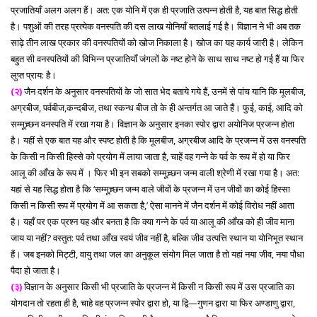
प्रजातियाँ अलग अलग हैं। अत: एक योनि में एक ही प्रजाति उत्पन्न होती है, यह बात सिद्ध होती
है। पशुओं की तरह प्रत्येक वनस्पति की दस लाख योनियाँ बतलाई गई है। विज्ञान ने भी अब तक
साढ़े तीन लाख प्रकार की वनस्पतियों को खोज निकाला है। खोज का यह कार्य जारी है। लेकिन
बहुत सी वनस्पतियों की विभिन्न प्रजातियाँ जंगलों के नष्ट होने के साथ साथ नष्ट हो गई हैं या फिर
लुप्त प्राय: है।
(२)
जैन दर्शन के अनुसार वनस्पतियों के जो सात भेद बताये गये हैं, उनमें से पांच यानि कि मूलबीज,
अग्रबीज, पर्वबीज,कन्दबीज, तथा स्कन्ध बीज तो के ही अन्तर्गत आ जाते हैं। फुई, काई, आदि को
सम्मूच्र्छन वनस्पति में रखा गया है। विज्ञान के अनुसार इनका स्पोर द्वारा अयोनिज प्रजन्न होता
है। यहीं से एक बात यह और स्पष्ट होती है कि मूलबीज, अग्रबीज आदि के प्रजन्न में उस वनस्पति
के किसी न किसी हिस्से को प्रयोग में लाया जाता है, चाहें वह गन्ने के पर्व के रूप में हो या फिर
आलू की आँख के रूप में । फिर भी इन सबको सम्मूच्र्छन जन्म वाली श्रेणी में रखा गया है। अत:
यहां से यह सिद्ध होता है कि ‘सम्मूच्र्छन जन्म वाले जीवों के प्रजन्न में उन जीवों का कोई हिस्सा
किसी न किसी रूप में प्रयोग में आ सकता है,’ ऐसा मानने में जैन दर्शन में कोई विरोध नहीं आता
है। यहाँ पर एक प्रश्न यह और बनता है कि क्या गन्ने के पर्व या आलू की आँख को ही जीव माना
जाय या नहीं? वस्तुत: पर्व तथा आँख स्वयं जीव नहीं है, बल्कि जीव उत्पत्ति स्थान या योनिभूत स्थान
हैं। जब इनको मिट्टी, वायु तथा जल का अनुकूल संयोग मिल जाता है तो यहां नया जीव, नया पौधा
पैदा हो जाता है।
(३)
विज्ञान के अनुसार किसी भी प्रजाति के प्रजन्न में किसी न किसी रूप में उस प्रजाति का
योगदान तो रहता ही है, चाहे वह प्रजन्न स्पोर द्वारा हो, या द्वि—गुणन द्वारा या फिर अण्डाणु द्वारा,