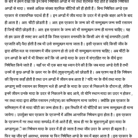
के बारे में हमने देखा कि इन बिना निषेचित अण्डों में नर तथा श्रमिक पैदा होते हैं जबकि निषेचित
अण्डों से मादा। सबसे अधिक संख्या श्रमिक चींटियों की ही होती हैं। बिना निषेचित अण्डे एक
प्रकार से राशायनिक पदार्थ ही हैं । इन अण्डों में जीव मादा के उदर में से इनके बाहर आने के बाद
ही आता है। अत: चींटी छोडती है । अत: इस प्रकार के जन्म को भी सम्मूच्र्छन जन्म रूपी रसायन
हैं जिन्हें चींटी छोड़ती है। अत: इस प्रकार के जन्म को भी सम्मूच्र्छन जन्म ही मानना चाहिए। यह
तो हम ऊपर ही स्पष्ट कर आये हैं कि जिस प्रकार वनस्पति के किसी अंग से नई वनस्पति (उसी
प्रजाति की) पैदा होती है तब भी उसे सम्मूच्र्छन माना जाता है। इसी प्रकार यदि किसी जीव के
द्वारा क्षेपित मल या रसायश्न में जीव उत्पन्न हो तो उसे भी सम्मूच्र्छन मानना चाहिए। अब चींटी के
उन अण्डों के बारे में भी विचार करें कि जो अण्डे मादा के उदर में संग्रहित नर के वीर्य द्वारा
निषेचित किये जाते हैं । यहाँ पर भी एक बात यह ध्यान देने की है कि जब मादा अण्डे देती है तभी
उनमें से कुछ अण्डों के ऊपर नर के वीर्य (शुक्राणुओं) को छोडती है। अब प्रश्न यह है कि निषेचन
की क्रिया कहाँ होती है तथा उन अण्डों में जीवन कब आता है ? यदि नर के वीर्य तथा मादा के
अण्डाणु रूपी रसायन का मिश्रण भले ही अण्डों के मादा के उदर से निकलने के दौरान हो, लेकिन
इनमें जीवन उनके मादा के उदर से निकलने के बाद आये, तो योनि स्थान मादा का उदर न होकर ,
नर तथा मादा द्वारा क्षेपित रसायन (गमेट्स) का सम्मिश्रण माना जायेगा। क्योंकि इस प्रकार के
सम्मिश्रण में से मादा चींटी का जन्म होता है। इस स्थिति में भी चींटियों का जन्म सम्मूच्र्छन ही माना
जायेगा। उपर्युक्त चार प्रकार के प्रजन्नों में अंतिम आन्तरिक निषेचन द्वारा होता है। इस प्रकार
के प्रजन्न में नर तथा मादा सम्पर्वâ में तो आते हैं ही, साथ ही नर के शुक्राणुओं द्वारा मादा के
अण्डाणुआें का निषेचन मादा के उदर में ही हो जाता है तथा जीव उदर के अन्दर ही बढ़ता है।
फिर यह जीव पूर्ण अवस्था, वयस्क या फिर निषेचित अण्डे के रूप में बाहर आता है ।इस प्रकार के