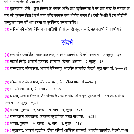
वर्ग भी मान लेता है, ऐसा क्यों ?
(२)
कुछ कीट (जैसे—कुछ किस्म के भ्रमर (भौंरे) तथा क्रोकरोंच) में नर तथा मादा के सम्पर्क के
बाद जो प्रजन्न होता है उसे मादा कीट वयस्क बच्चे भी पैदा करते हैं। ऐसी स्थिति में इन कीटों में
सम्मूच्र्छन जन्म की अवधारणा पर पुनर्विचार करना चाहिए।
(३)
योनियों की संख्या विभिन्न प्रजातियों की संख्या से बहुत कम है, यह बात भी विचारणीय है।
संदर्भ
(१)
तत्वार्थ राजवार्तिक, भट्ट अकलंक, भारतीय ज्ञानपीठ, दिल्ली, अध्याय—२, सूत्र—३१
(२)
सवार्थ सिद्धि, आचार्य पूज्यपाद, ज्ञानपीठ, दिल्ली, अध्याय—२, सूत्र—३१
(३)
गोम्मटसार जीवकाण्ड, आचार्य नेमिचन्द्र, भारतीय ज्ञानपीठ, दिल्ली, मूल गाथा सं. १०—१२
।
(४)
गोम्मटसार जीवकाण्ड, जीव तत्व प्रदीपिका टीका गाथा सं.—१० ।
(५)
भगवती आराधना, वि. गाथा सं.—१६४९ ।
(६)
धवला, आचार्य वीरसेन, जैन संस्कृति संरक्षक संघ, शोलापुर, पुस्तक सं.—११,खण्ड संख्या—
४,भाग—२, सूत्र—५,८।
(७)
धवला , पुस्तक—१, खण्ड— १, भाग—१, सूत्र—१०६ ।
(८)
गोम्मटसार जीवकाण्ड, जीवतत्व प्रदीपिका टीका गाथा सं.—१८६।
(९)
धवला, पुस्तक— ५, खण्ड—१, भाग—६, सूत्र—२३४।
(१०)
मूलाचार, आचार्य बट्टकेर, टीका गणिनी आर्यिका ज्ञानमती, भारतीय ज्ञानपीठ, दिल्ली, गाथा