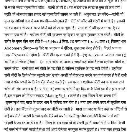
विश्वभर में दस लाख से अधिक प्राणियों (Animals) प्रजातियों की खोज की जा चुकी है। इनमें
से सबसे ज्यादा प्रजातियां कीट—पतंगों की ही हैं। यह संख्या दस लाख से कुछ ही कम होंगी।
प्रति वर्ष औसतन सात हजार नई प्रजातियाँ सामने आ रही हैं। अनुमानत: इन कीट—पतंगों की
कुल प्रजातियाँ कम से कम अस्सी—नब्बे लाख हैं। चींटी भी कीट की श्रेणी में आती है। इसकी
भी दस हजार से ज्यादा प्रजातियों को खोजा जा चुका है। सभी कीटों की प्रजनन प्रक्रिया
लगभग एक सी है। यहाँ हम चींटी की प्रजनन प्रक्रिया पर कुछ प्रकाश डाल रहे हैं। चींटी के
शरीर के मुख्य तीन भाग होते हैं—(१) Head सिरा, (२) मध्य भाग Trunk, तथा (३) पिछला भाग
Abdomen (चित्र—२) सिरे या अग्रभाग में एंटिना, मुख तथा नेत्र होते हैं। पिछले भाग या
उदर में प्रजनन अंग होता है। चींटी तीन प्रकार की होती हैं—(१) नर, (२) मादा या रानी तथा (३)
श्रमिक या सेवक (चित्र—३)। रानी चींटी का आकार सबसे बड़ा होता है तथा श्रमिक चींटी का
सबसे छोटा। रानी तथा नर चींटी के पंख होते हैं, लेकिन श्रमिक के पंख नहीं होते हैं। श्रमिक
रानी चींटी के लिये भोजन जुटाने तथा उनके अण्डों की देखभाल करने का कार्य करते हैंं ये ही रानी
तथा उसके अण्डों के लिये धरौंदा तैयार करते हैं। इस प्रकार श्रमिक चींटी का कार्य सदा रानी
चींटी की सेवा करना ही है। रानी (मादा) तथा नर चींटी मैथुन क्रिया के लिये हवा में उड़ान लगाते
हैं, इस उड़ान को मेिंटग फ्लाइट (Mating Flight) कहते हैं। इस मेिंटग में नर अपना वीर्य
(शुक्राणुओं को) मादा के उदर भाग में प्रविष्ट करा देता है। मादा इस अपने उदर से सुरक्षित रख
लेती है। इस मेिंटग के तुरन्त बाद नर चींटी मर जाती है। मादा एक बार या फिर कई नर चींटियों से
कई बार मेंटिंग करती है तथा इनके वीर्य को अपने उदर में सुरक्षित रख लेती है तथा उसे तभी
छोड़ती है जब वह अण्डे देती है। मेिंटग के बाद मादा यो तो अपनी पुरानी कालोनी में या फिर किसी
नई कलोनी में चली जाती है तथा वहाँ अण्डे देने का उपयुक्त स्थान ढूंढती है। मादा जब अण्डा देना