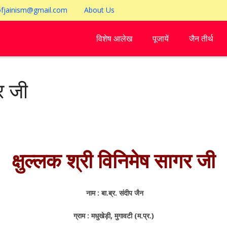
ofjainism@gmail.com
About Us
विशेष आलेख
पूजायें
जैन तीर्थ
र जी
क्षुल्लक श्री विनिमेष सागर जी
नाम : बा.ब्र. संदीप जैन
ग्राम : मधुखेड़ी, मुगावटी (म.प्र.)