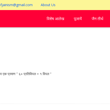
ofjainism@gmail.com
About Us
विशेष आलेख
पूजायें
जैन तीर्थ
का एक प्रमाण ” ६० प्रतिविपल = १ विपल “