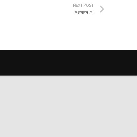
NEXT POST
*अनशन :*!