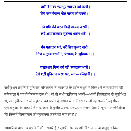
धारैं दिगम्बर रूप भूप सब पद को परसैं।
हिये परम वैराग्य मोक्ष मारग को दरसै।।
जे भवि सेवें चरन तिन्हें सम्यक् दरावैं।
करैं आप कल्याण सुबारह भावन भावैं।।
पंच महाव्रत धरे, वरें शिव सुन्दर नारी।
निज अनुभव रसलीन, परमपद के सुविचारी।।
दशलक्षण निज धर्म गहैं, रत्नत्रय धारी।
ऐसे श्री मुनिराज चरण पर, जग—बलिहारी।।
सर्वप्रथम तपोनिधि मुनि श्री वीरसागर जी महाराज के दर्शन मथुरा में किए। वे सप्त ऋषियों की
मणिमाला में एक दैदीप्यमान रत्न थे। यों तो सभी ऋषिराज अपनी—अपनी विशेषताओं से सुशोभित
थे, परन्तु वीरसागर जी महाराज का अपना ही स्थान था। वीरसागर जी महाराज को यह गौरव
प्राप्त हुआ कि आचार्य ने सल्लेखना के पुनीत अवसर पर अपना उत्तराधिकारी चुना। उन्होंने देखा
कि किसमें जिनशासन की प्रभावना करने को सामथ्र्य है ?
सामाजिक वात्सल्य बढ़ाने में कौन समर्थ हैं ? प्राचीन परम्पराओं और आगम के अनुकूल किस