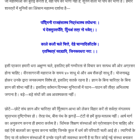
जो महात्माओं की बुराई करता है, वही पाप का भागी नहीं है; सुनने वाला भी पाप का भागी है। हमारे
शास्त्रों में मुनियों का अिंचत्न महात्म्य दर्शाया है—
पद्मििनी राजहंसाश्च निग्र्रंथाश्च तपोधना:।
यं देशमुपसर्पंति, र्दुिभक्षं तत्र नो भवेत्।।
काले कलौ चले चित्ते, देहे चान्नादिकीटके।
एतच्चित्रं यदद्यापि, जिनरूपधरा नरा:।।
इसी प्रकार हमारी धरा अक्षुण्ण चले, इसलिए हमें गम्भीरता से विचार कर सत्पथ की ओर अग्रसर
होना चाहिए। वीरसागरजी महाराज के समय ४० साधु थे और अब सैकड़ों साधु हैं। योजनाबद्ध
होकर उनके द्वारा जनकल्याण विशेष हो, इसलिए सतर्क रहना है। ज्ञान के बिना चारित्र के बिना
ज्ञान की शोभा नहीं है। इसलिए वर्तमान दिगम्बर मुनिराजों में पठन—पाठन की तीव्र अभिलाषा
जगाना है। बड़े—बड़े संघों की अब आवश्यकता नहीं।
छोटे—छोटे संघ ज्ञान और चारित्र की र्मूितमान आभा को लेकर विहार करें तो सर्वत्र मंगलमय
सुप्रभाव दृष्टिगोचर हो। तेरह पंथ, बीस पंथ के झगड़ें—टंटों से हमें कुछ मतलब नहीं। आर्ष मार्ग
का अनुकरण करना ही हमारा कर्तव्य है। र्धािमक शिक्षण संस्थाओं को प्रोत्साहन देना चाहिए और
वहां ऐसे बालकों का चुनाव करना चाहिए जिनके कुल में धर्म की परिपाटी चली आई हो। त्यागियों के
लिए या तो वर्तमान संस्थाओं में उनके पड़ने की व्यवस्था करनी है या फिर कोई नई संस्था बनाकर