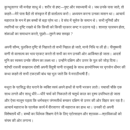
कुन्थुसागर जी मनोज्ञ साधु थे। शरीर से हष्ट—पुष्ट और स्वाध्यायी थे। जब उनके पास जाते, तो
कहते—मेरे पास बैठो तो संस्कृत में ही वार्तालाप करो। अध्ययन करना उनका व्यसन था। आचार्य
महाराज के मन में हम बच्चों से बड़ा प्रेम था। वे संघ में सुमेरु के समान थे। सभी मुनियों और
त्यागियों पर दृष्टि रखते थे कि किसी को किसी प्रकार कष्ट न उठाना पड़े। शास्त्र प्रवचन होता,
शंकाओं का समाधान करते, पूछते—तुमने क्या समझा ?
अपनी सौम्य, पुलकित दृष्टि से निहारते तो सभी निहाल हो जाते, मानो निधि पा ली हो। पीयूषमयी
वाणी से वात्सल्य का भाव प्रकट करते तो सभी का मन उनकी ओर आर्किषत हो जाता। आदर्श
मुनि का स्वरूप उनके जीवन का लक्ष्य था। उन्होंने दक्षिण और उत्तर के पुल को जोड़ दिया।
श्रेष्ठी रावजी सखाराम दोशी अपनी विदुषी पत्नी राजुबाई के साथ हारमोनियम पर मृगसेन धीमर की
कथा कहते तो सभी टकटकी बांध यह भूल जाते कि ये मराठीभाषी हैं।
मथुरा के प्रसिद्ध सेठ घराने के व्यक्ति स्वयं अपने हाथों से पानी भरकर लाते। पचासों चौके एक
साथ लगते और साधु धीरे—धीरे चर्या को निकलते तो चतुर्थ काल का दृश्य उपस्थित हो जाता
और ऐसा मालूम पड़ता कि धर्मचक्र जंगमतीर्थ बनकर दक्षिण से उत्तर की ओर विहार कर रहा है।
आचार्य महाराज के प्रत्येक कार्य में वीरसागर जी महाराज का हाथ था। उनकी दो अपनी
विशेषतायें थीं। बच्चों का र्धािमक शिक्षण देने के लिए प्रोत्साहन और श्रावक—श्राविकाओं को
संयम की ओर लगाना।