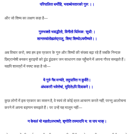
परिपालित धर्मोहि, भवाब्धेस्तारको गुरु:।।
और जो शिष्य का लक्षण कहा है—
गुरुभक्तो भवाद्भीतो, विनीतो र्धािमक: सुधी:।
शान्तस्वांतोह्यतंद्रालु, शिष्ट शिष्योऽयमीष्यते।।
अब विचार करो, क्या हम इस प्रकार के गुरु और शिष्यों की संख्या बढ़ा रहे हैं जबकि निन्दक
छिद्रान्वेषी बनकर बुराइयों को ढूंढ ढूंढकर जन साधारण तक पहुँचाने में अपना गौरव समझते हैं।
यद्यपि शास्त्रों में स्पष्ट कहा है जो—
ये गुरुं नैव मन्यंते, तदुपास्ति न कुर्वंते।
अंधकारी भवेत्तेषां, मुदितेऽपि दिवाकरे।।
कुछ लोगों में इस प्रकार का व्यसन है, वे स्वयं तो कोई व्रत आचरण करते नहीं; परन्तु आलोचना
करने में अपना बड़प्पन समझते हैं। पर उन्हें यह मालूम नहीं—
न केवलं यो महतोऽपभाषते, शृणोति तस्मादपि य: स पाप भाक्।