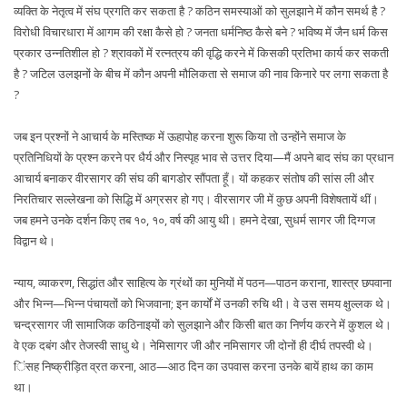
व्यक्ति के नेतृत्व में संघ प्रगति कर सकता है ? कठिन समस्याओं को सुलझाने में कौन समर्थ है ?
विरोधी विचारधारा में आगम की रक्षा कैसे हो ? जनता धर्मनिष्ठ कैसे बने ? भविष्य में जैन धर्म किस
प्रकार उन्नतिशील हो ? श्रावकों में रत्नत्रय की वृद्धि करने में किसकी प्रतिभा कार्य कर सकती
है ? जटिल उलझनों के बीच में कौन अपनी मौलिकता से समाज की नाव किनारे पर लगा सकता है
?
जब इन प्रश्नों ने आचार्य के मस्तिष्क में ऊहापोह करना शुरू किया तो उन्होंने समाज के
प्रतिनिधियों के प्रश्न करने पर धैर्य और निस्पृह भाव से उत्तर दिया—मैं अपने बाद संघ का प्रधान
आचार्य बनाकर वीरसागर की संघ की बागडोर सौंपता हूँ। यों कहकर संतोष की सांस ली और
निरतिचार सल्लेखना को सिद्धि में अग्रसर हो गए। वीरसागर जी में कुछ अपनी विशेषतायें थीं।
जब हमने उनके दर्शन किए तब १०, १०, वर्ष की आयु थी। हमने देखा, सुधर्म सागर जी दिग्गज
विद्वान थे।
न्याय, व्याकरण, सिद्धांत और साहित्य के ग्रंथों का मुनियों में पठन—पाठन कराना, शास्त्र छपवाना
और भिन्न—भिन्न पंचायतों को भिजवाना; इन कार्यों में उनकी रुचि थी। वे उस समय क्षुल्लक थे।
चन्द्रसागर जी सामाजिक कठिनाइयों को सुलझाने और किसी बात का निर्णय करने में कुशल थे।
वे एक दबंग और तेजस्वी साधु थे। नेमिसागर जी और नमिसागर जी दोनों ही दीर्घ तपस्वी थे।
िंसह निष्क्रीड़ित व्रत करना, आठ—आठ दिन का उपवास करना उनके बायें हाथ का काम
था।