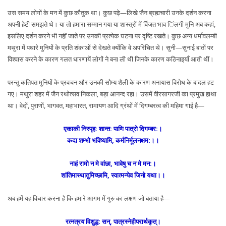
उस समय लोगों के मन में कुछ कौतुक था। कुछ पढ़े—लिखे जैन ब्रह्मचारी उनके दर्शन करना
अपनी हेटी समझते थे। या तो हमारा सम्मान गया या शास्त्रों में र्विजत भाव िंलगी मुनि अब कहां,
इसलिए दर्शन करने भी नहीं जाते पर उनकी प्रत्येक घटना पर दृष्टि रखते। कुछ अन्य धर्मावलम्बी
मथुरा में पधारे मुनियों के प्रति शंकाओं से देखते क्योंकि वे अपरिचित थे। सुनी—सुनाई बातों पर
विश्वास करने के कारण गलत धारणायें लोगों ने बना ली थी जिनके कारण कठिनाइयाँ आती थीं।
परन्तु कतिपत मुनियों के प्रवचन और उनकी सौम्य शैली के कारण अनायास विरोध के बादल हट
गए। मथुरा शहर में जैन रथोत्सव निकला, बड़ा आनन्द रहा। उसमें वीरसागरजी का प्रमुख हाथा
था। वेदों, पुराणों, भागवत, महाभारत, रामायण आदि ग्रंथों में दिगम्बरत्व की महिमा गाई है—
एकाकी निस्पृह: शान्त: पाणि पात्रो दिगम्बर:।
कदा शम्भो भविष्यामि, कर्मनिर्मूलनक्षम:।।
नाहं रामो न मे वांछा, भावेषु च न मे मन:।
शांतिमास्थातुमिच्छामि, स्वात्मन्येव जिनो यथा।।
अब हमें यह विचार करना है कि हमारे आगम में गुरु का लक्षण जो बताया है—
रत्नत्रय विशुद्ध: सन्, पात्रस्नेहीपरार्थकृत्।