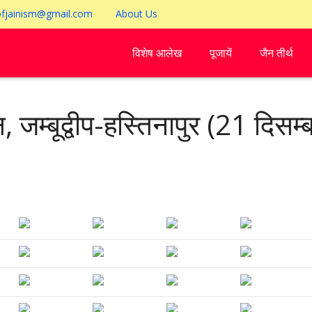
ofjainism@gmail.com
About Us
विशेष आलेख
पूजायें
जैन तीर्थ
न, जम्बूद्वीप-हस्तिनापुर (21 दिस