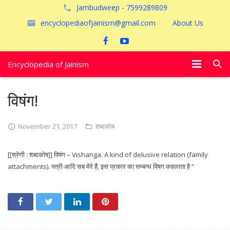
Jambudweep - 7599289809
encyclopediaofjainism@gmail.com
About Us
Encyclopedia of Jainism
विशेष आलेख
विषंग!
पूजायें
November 21, 2017
शब्दकोष
जैन तीर्थ
[[श्रेणी : शब्दकोष]] विषंग – Vishanga. A kind of delusive relation (family
अयोध्या
attachments). स्त्री आदि सब मेरे हैं, इस प्रकार का सम्बन्ध विषग कहलाता है “