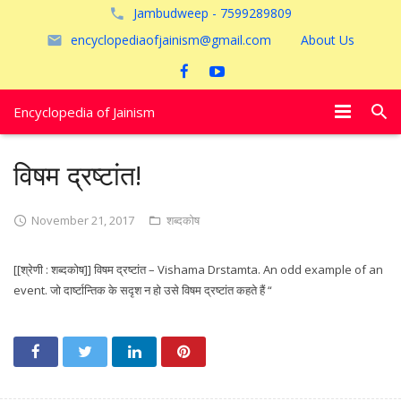
Jambudweep - 7599289809
encyclopediaofjainism@gmail.com
About Us
Encyclopedia of Jainism
विशेष आलेख
विषम द्रष्टांत!
पूजायें
November 21, 2017
शब्दकोष
जैन तीर्थ
[[श्रेणी : शब्दकोष]] विषम द्रष्टांत – Vishama Drstamta. An odd example of an
अयोध्या
event. जो दार्ष्टान्तिक के सदृश न हो उसे विषम द्रष्टांत कहते हैं “