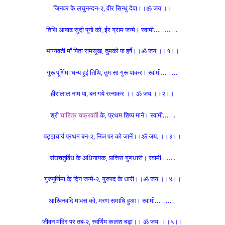
जिनवर के लघुनन्दन-२, वीर सिन्धु देवा।।ॐ जय.।।
तिथि आषाढ़ सुदी पूनो को, ईर ग्राम जन्मे।
स्वामी…………..
भाग्यवती माँ पिता रामसुख, तुमको पा हर्षे।।ॐ जय.।।१।।
गुरू पूर्णिमा धन्य हुई तिथि, तुम सा गुरू पाकर। स्वामी……….
हीरालाल नाम पा, बन गये रत्नाकर ।। ॐ जय.।।२।।
श्री
चारित्र चक्रवर्ती
के, प्रथम शिष्य माने। स्वामी…….
पट्टाचार्य प्रथम बन-२, निज पर को जानें।।ॐ जय. ।।३।।
संघचतुर्विध के अधिनायक, छत्तिस गुणधारी। स्वामी……..
गुरुपूर्णिमा के दिन जन्मे-२, गुरुपद के धारी।।ॐ जय.।।४।।
आश्विनवदि मावस को, मरण समाधि हुआ। स्वामी…………
जीवन मंदिर पर तब-२, स्वर्णिम कलश चढ़ा।। ॐ जय. ।।५।।