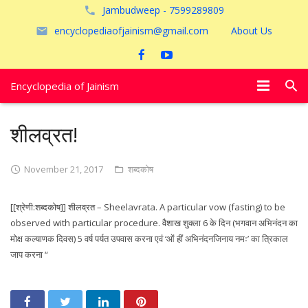
Jambudweep - 7599289809
encyclopediaofjainism@gmail.com
About Us
Encyclopedia of Jainism
विशेष आलेख
शीलव्रत!
पूजायें
November 21, 2017
शब्दकोष
जैन तीर्थ
[[श्रेणी:शब्दकोष]] शीलव्रत – Sheelavrata. A particular vow (fasting) to be
अयोध्या
observed with particular procedure. वैशाख शुक्ला 6 के दिन (भगवान अभिनंदन का
मोक्ष कल्याणक दिवस) 5 वर्ष पर्यत उपवास करना एवं ‘ओं हीं अभिनंदनजिनाय नमः’ का त्रिकाल
जाप करना “