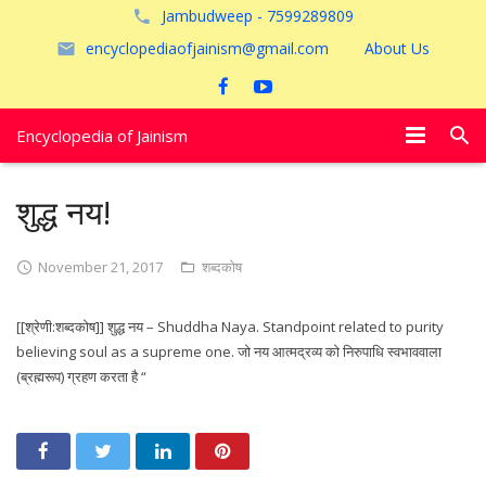
Jambudweep - 7599289809
encyclopediaofjainism@gmail.com
About Us
Encyclopedia of Jainism
विशेष आलेख
शुद्ध नय!
पूजायें
November 21, 2017
शब्दकोष
जैन तीर्थ
[[श्रेणी:शब्दकोष]] शुद्ध नय – Shuddha Naya. Standpoint related to purity
अयोध्या
believing soul as a supreme one. जो नय आत्मद्रव्य को निरुपाधि स्वभाववाला
(ब्रह्मरूप) ग्रहण करता है “