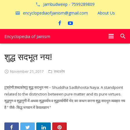
Jambudweep - 7599289809
encyclopediaofjainism@gmail.com
About Us
Encyclopedia of Jainism
विशेष आलेख
शुद्ध सदभूत नय!
पूजायें
November 21, 2017
शब्दकोष
जैन तीर्थ
[[श्रेणी:शब्दकोष]] शुद्ध सदभूत नय – Shuddha Sadbhoota Naya. A standpoint
अयोध्या
related to the distinction between pure matter and its pure virtues.
शुद्धगुण व शुद्धगुणी में अथवा शुद्धपर्याय व शुद्धपर्यायीमें भेद का कथन करना शुद्ध सदभूत व्यवहार नय
है ” जैसे- सिद्ध भगवान में केवलज्ञान “