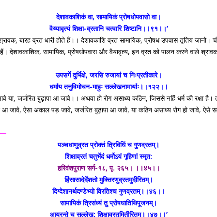
देशावकाशिकं वा, सामायिकं प्रोषधोपवासो वा।
वैय्यावृत्यं शिक्षा-व्रतानि चत्वारि शिष्टानि।।९१।।’
ालें वे श्रावक, बारह व्रत धारी होते हैं।। देशावकाशि व्रत सामायिक, प्रोषध उपवास तृतिय ज
द होते हैं। देशावकाशिक, सामायिक, प्रोषधोपवास और वैयावृत्य, इन व्रत को पालन करने वाले श्रा
उपसर्गे दुर्भिक्षे, जरसि रुजायां च निःप्रतीकारे।
धर्माय तनुविमोचन-माहुः सल्लेखनामार्याः।।१२२।।
या, जर्जरित बुढ़ापा आ जावे।। अथवा हो रोग असाध्य कठिन, जिससे नहिं धर्म की रक्षा है। 
 जावे, ऐसा अकाल पड़ जावे, जर्जरित बुढ़ापा आ जावे, या कठिन असाध्य रोग हो जावे, ऐसे समय 
है—
पञ्चधाणुव्रत प्रोक्तं त्रिविधिं च गुणव्रतम्।
शिक्षाव्रतं चतुर्भेदं धर्मोऽयं गृहिणां स्मृत:
हरिवंशपुराण सर्ग-१८, पृ. २६५। ।।४५।।
हिंसासादेर्देशतो मुक्तिरणुव्रतमुदीरितम्।
दिग्देशानर्थदण्डेभ्यो विरतिश्च गुणव्रतम्।।४६।।
सामायिकं त्रिसंध्यं तु प्रोषधातिथिपूजनम्।
आयुरन्ते च सल्लेख: शिक्षाव्रतमितीरितम्।।४७।।’