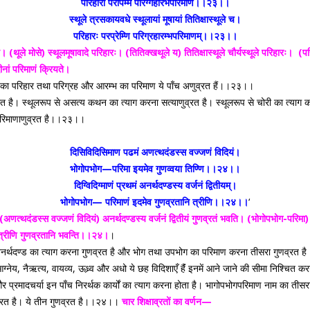
परिहारो परपिम्मे परिग्गहारंभपरिमाणं।।२३।।
स्थूले त्रसकायवधे स्थूलायां मूषायां तितिक्षास्थूले च।
परिहारः परप्रेम्णि परिग्रहारम्भपरिमाणम्।।२३।।
ते।
(थूले मोसे) स्थूलमूषावादे परिहारः। (तितिक्खथूले य) तितिक्षास्थूले चौर्यस्थूले परिहारः।
(परि
दीनां परिमाणं क्रियते।
 का परिहार तथा परिग्रह और आरम्भ का परिमाण ये पाँच अणुव्रत हैं।।२३।।
रत है। स्थूलरूप से असत्य कथन का त्याग करना सत्याणुव्रत है। स्थूलरूप से चोरी का त्याग करन
ह परिमाणाणुव्रत है।।२३।।
दिसिविदिसिमाण पढमं अणत्थदंडस्स वज्जणं विदियं।
भोगोपभोग—परिमा इयमेव गुणव्वया तिण्णि।।२४।।
दिग्विदिग्माणं प्रथमं अनर्थदण्डस्य वर्जनं द्वितीयम्।
भोगोपभोग— परिमाणं इदमेव गुणव्रतानि त्रीणि।।२४।।
‘
(अणत्थदंडस्स वज्जणं विदियं) अनर्थदण्डस्य वर्जनं द्वितीयं गुणव्रतं भवति।
(भोगोपभोग-परिमा)
ं त्रीणि गुणव्रतानि भवन्ति।।२४।
।
नर्थदण्ड का त्याग करना गुणव्रत है और भोग तथा उपभोग का परिमाण करना तीसरा गुणव्रत ह
, आग्नेय, नैऋत्य, वायव्य, ऊध्र्व और अधो ये छह विदिशाएँ हैंं इनमें आने जाने की सीमा निश्चित 
र प्रमादचर्या इन पाँच निरर्थक कार्यों का त्याग करना होता है। भागोपभोगपरिमाण नाम का तीसरा
व्रत है। ये तीन गुणव्रत है।।२४।।
चार शिक्षाव्रतों का वर्णन—