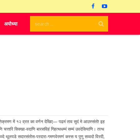
अयोध्या
्रतिक्रमण में १२ व्रत का वर्णन देखिए— पढमं ताव सुदं मे आउस्संतो! इह
चत्तारि सिक्खा-वदाणि बारसविहं गिहत्थधम्मं सम्मं उवदेसियाणि। तत्थ
ुव्व्दे थूलयडे सदारसंतोस-परदारा-गमणवेरमणं कस्स य पुणु सव्वदो विरदी,