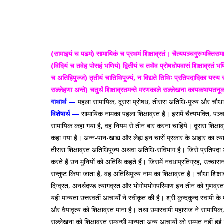
(सामाइयं च पढमं) सामायिकं च प्रथमं शिक्षाव्रतं। चैत्यपञ्चगुरुभक्तिसमाधिल
(विदियं च तवेह पोसहं भणियं) द्वितीयं च तथैव प्रोषधोपवासं शिक्षाव्रतं भण
च अतिहिपुज्जं) तृतीयं चातिथिपूज्यं, न विद्यते तिथिः प्रतिपदादिका यस्य
सल्लेहणा अन्ते) चतुर्थं शिक्षाव्रतमन्ते मरणकाले सल्लेखना कायकषायत
गाथार्थ —
पहला सामायिक, दूसरा प्रोषध, तीसरा अतिथि-पूज्य और चौथा
विशेषार्थ —
सामायिक नामका पहला शिक्षाव्रत है। इसमें चैत्यभक्ति, पञ्च
सामायिक कहा गया है, वह नियम से तीन बार करना चाहिये। दूसरा शिक्षाव्
कहा गया है। अन्न-पान-खाद्य और लेह्य इन चारों प्रकार के आहार का त्य
तीसरा शिक्षाव्रत अतिथिपूज्य अथवा अतिथि-संविभाग है। जिसे प्रतिपदा आदि
करते हैं उन मुनियों को अतिथि कहते हैं। जिसमें नवधाप्रतिग्रह, उच्च
सन्तुष्ट किया जाता है, वह अतिथिपूज्य नाम का शिक्षाव्रत है। चौथा शिक्
दिग्व्रत, अनर्थदण्ड त्यागव्रत और भोगोपभोगपरिमाण इन तीन को गुणव्रत मा
यही मान्यता उत्तरवर्ती आचार्यों ने स्वीकृत की है। श्री कुन्दकुन्द स्
और वैयावृत्य को शिक्षाव्रत माना है। तथा उमास्वामी महाराज ने सामायिक,
सल्लेखना को शिक्षाव्रत सम्बन्धी मान्यता अन्य आचार्यो को सम्मत नहीं 