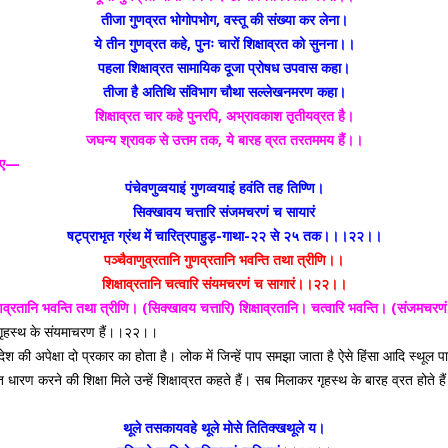
तीजा गुणव्रत भोगोपभोग, वस्तू की संख्या कर लेना।
ये तीन गुणव्रत कहे, पुनः चारों शिक्षाव्रत को सुनना।।
पहला शिक्षाव्रत सामायिक दूजा प्रोषध उपवास कहा।
तीजा है अतिथि संविभाग चौथा सल्लेखनमरण कहा।
शिक्षाव्रत चार कहे पुनरपि, अभ्रावकाश तृतीयव्रत है।
जघन्य श्रावक से उत्तम तक, ये बारह व्रत तरतममय हैं।।
ेखिए—
पंचेवणुव्वयाइं गुणव्वयाइं हवंति तह तिण्णि।
सिक्खावय चत्तारि संजमचरणं च सायारं
षट्प्राभृत ग्रंथ में चारित्रपाहुड़-गाथा-२२ से २५ तक।।।२२।।
पञ्चैवाणुव्रतानि गुणव्रतानि भवन्ति तथा त्रीणि।।
शिक्षाव्रतानि चत्वारि संयमचरणं च सागारं।।२२।।
णव्रतानि भवन्ति तथा त्रीणि। (सिक्खावय चत्तारि)
शिक्षाव्रतानि। चत्वारि भवन्ति। (संजमचरण
त गृहस्थ के संयमाचरण हैं।।२२।।
श की अपेक्षा दो प्रकार का होता है। लोक में जिन्हें पाप समझा जाता है ऐसे हिंसा आदि स्थूल पापो
त धारण करने की शिक्षा मिले उन्हें शिक्षाव्रत कहते हैं। सब मिलाकर गृहस्थ के बारह व्रत होते है
थूले तसकायवहे थूले मोसे तितिक्खथूले य।