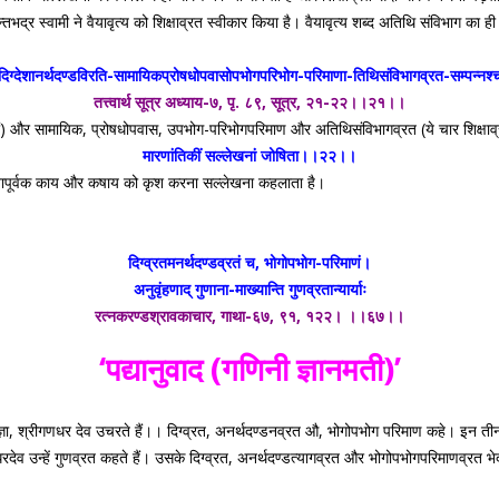
्वामी ने वैयावृत्य को शिक्षाव्रत स्वीकार किया है। वैयावृत्य शब्द अतिथि संविभाग का ही विस्तृत 
दिग्देशानर्थदण्डविरति-सामायिकप्रोषधोपवासोपभोगपरिभोग-परिमाणा-तिथिसंविभागव्रत-सम्पन्नश्
तत्त्वार्थ सूत्र अध्याय-७, पृ. ८९, सूत्र, २१-२२।।२१।।
रतों) और सामायिक, प्रोषधोपवास, उपभोग-परिभोगपरिमाण और अतिथिसंविभागव्रत (ये चार शिक्षाव्
मारणांतिकीं सल्लेखनां जोषिता।।२२।।
पूर्वक काय और कषाय को कृश करना सल्लेखना कहलाता है।
दिग्व्रतमनर्थदण्डव्रतं च, भोगोपभोग-परिमाणं।
अनुवृंहणाद् गुणाना-माख्यान्ति गुणव्रतान्यार्याः
रत्नकरण्डश्रावकाचार, गाथा-६७, ९१, १२२। ।।६७।।
‘पद्यानुवाद (गणिनी ज्ञानमती)’
ी संज्ञा, श्रीगणधर देव उचरते हैं।। दिग्व्रत, अनर्थदण्डनव्रत औ, भोगोपभोग परिमाण कहे। इन त
 गणधरदेव उन्हें गुणव्रत कहते हैं। उसके दिग्व्रत, अनर्थदण्डत्यागव्रत और भोगोपभोगपरिमाणव्रत भ