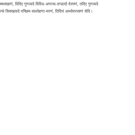
्चक्खाणं, विदिए गुणव्वदे विविध-अणत्थ-दण्डादो वेरमणं, तदिए गुणव्वदे
्थे सिक्खावदे पच्छिम-सल्लेहणा-मरणं, तिदियं अब्भोवस्साणं चेदि।