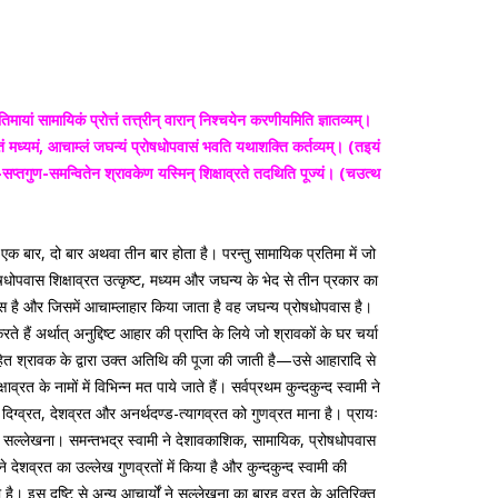
ायां सामायिकं प्रोत्तं तत्त्रीन् वारान् निश्चयेन करणीयमिति ज्ञातव्यम्।
सहितं मध्यमं, आचाम्लं जघन्यं प्रोषधोपवासं भवति यथाशक्ति कर्तव्यम्। (तइयं
-सप्तगुण-समन्वितेन श्रावकेण यस्मिन् शिक्षाव्रते तदथिति पूज्यं। (चउत्थ
 एक बार, दो बार अथवा तीन बार होता है। परन्तु सामायिक प्रतिमा में जो
धोपवास शिक्षाव्रत उत्कृष्ट, मध्यम और जघन्य के भेद से तीन प्रकार का
वास है और जिसमें आचाम्लाहार किया जाता है वह जघन्य प्रोषधोपवास है।
 अर्थात् अनुद्दिष्ट आहार की प्राप्ति के लिये जो श्रावकों के घर चर्या
ित श्रावक के द्वारा उक्त अतिथि की पूजा की जाती है—उसे आहारादि से
े नामों में विभिन्न मत पाये जाते हैं। सर्वप्रथम कुन्दकुन्द स्वामी ने
 दिग्व्रत, देशव्रत और अनर्थदण्ड-त्यागव्रत को गुणव्रत माना है। प्रायः
ग और सल्लेखना। समन्तभद्र स्वामी ने देशावकाशिक, सामायिक, प्रोषधोपवास
देशव्रत का उल्लेख गुणव्रतों में किया है और कुन्दकुन्द स्वामी की
है। इस दृष्टि से अन्य आचार्यों ने सल्लेखना का बारह व्रत के अतिरिक्त