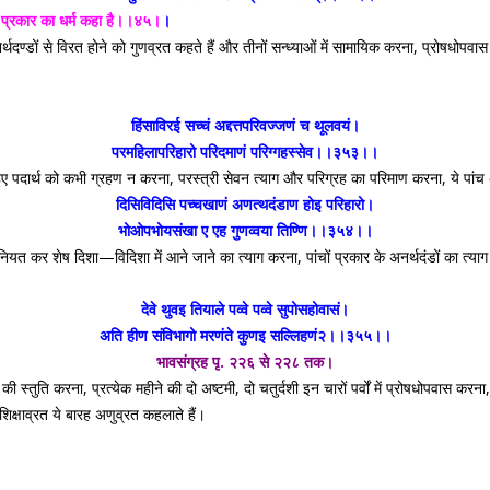
रह प्रकार का धर्म कहा है।।४५।
।
र्थदण्डों से विरत होने को गुणव्रत कहते हैं और तीनों सन्ध्याओं में सामायिक करना, प्रोषध
हिंसाविरई सच्चं अद्दत्तपरिवज्जणं च थूलवयं।
परमहिलापरिहारो परिदमाणं परिग्गहस्सेव।।३५३।।
ुए पदार्थ को कभी ग्रहण न करना, परस्त्री सेवन त्याग और परिग्रह का परिमाण करना, ये पांच
दिसिविदिसि पच्चखाणं अणत्थदंडाण होइ परिहारो।
भोओपभोयसंखा ए एह गुणव्वया तिण्णि।।३५४।।
कर शेष दिशा—विदिशा में आने जाने का त्याग करना, पांचों प्रकार के अनर्थदंडों का त्याग कर
देवे थुवइ तियाले पव्वे पव्वे सुपोसहोवासं।
अति हीण संविभागो मरणंते कुणइ सल्लिहणं२।।३५५।।
भावसंग्रह पृ. २२६ से २२८ तक।
ी की स्तुति करना, प्रत्येक महीने की दो अष्टमी, दो चतुर्दशी इन चारों पर्वों में प्रोषधोपवास
शिक्षाव्रत ये बारह अणुव्रत कहलाते हैं।