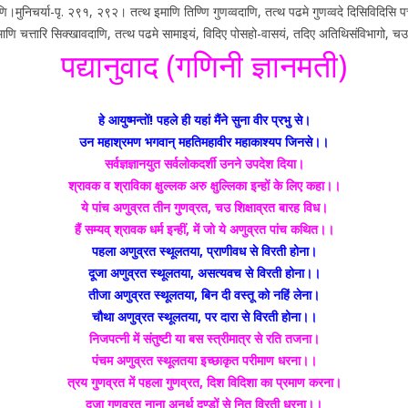
णि।मुनिचर्या-पृ. २९१, २९२। तत्थ इमाणि तिण्णि गुणव्वदाणि, तत्थ पढमे गुणव्वदे दिसिविदिसि पच
माणि चत्तारि सिक्खावदाणि, तत्थ पढमे सामाइयं, विदिए पोसहो-वासयं, तदिए अतिथिसंविभागो, चउत
पद्यानुवाद (गणिनी ज्ञानमती)
हे आयुष्मन्तों! पहले ही यहां मैंने सुना वीर प्रभु से।
उन महाश्रमण भगवान् महतिमहावीर महाकाश्यप जिनसे।।
सर्वज्ञज्ञानयुत सर्वलोकदर्शी उनने उपदेश दिया।
श्रावक व श्राविका क्षुल्लक अरु क्षुल्लिका इन्हों के लिए कहा।।
ये पांच अणुव्रत तीन गुणव्रत, चउ शिक्षाव्रत बारह विध।
हैं सम्यव् श्रावक धर्म इन्हीं, में जो ये अणुव्रत पांच कथित।।
पहला अणुव्रत स्थूलतया, प्राणीवध से विरती होना।
दूजा अणुव्रत स्थूलतया, असत्यवच से विरती होना।।
तीजा अणुव्रत स्थूलतया, बिन दी वस्तू को नहिं लेना।
चौथा अणुव्रत स्थूलतया, पर दारा से विरती होना।।
निजपत्नी में संतुष्टी या बस स्त्रीमात्र से रति तजना।
पंचम अणुव्रत स्थूलतया इच्छाकृत परीमाण धरना।।
त्रय गुणव्रत में पहला गुणव्रत, दिश विदिशा का प्रमाण करना।
दूजा गुणव्रत नाना अनर्थ दण्डों से नित विरती धरना।।