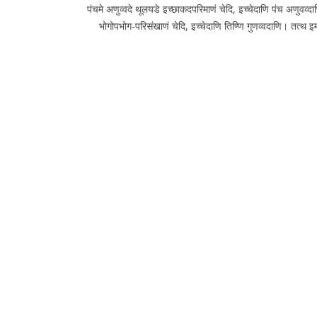
पंचमे अणुव्वदे थूलयडे इच्छाकदपरिमाणं चेदि, इच्चेदाणि पंच अणुवव्दा
भोगोपभोग-परिसंखाणं चेदि, इच्चेदाणि तिण्णि गुणव्वदाणि। तत्थ इ