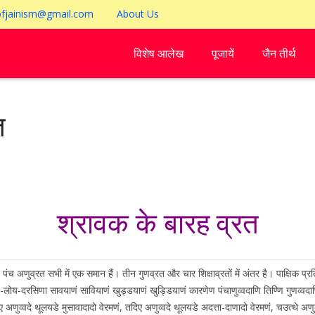
ofjainism@gmail.com
About Us
विशेष आलेख
पूजायें
जैन तीर्थ
त
श्रावक के बारह व्रत
। पंच अणुव्रत सभी में एक समान हैं। तीन गुणव्रत और चार शिक्षाव्रतों में अंतर है। पाक्षिक प
य-दरसिणा सावयाणं सावियाणं खुड्डयाणं खुड्डियाणं कारणेण पंचाणुव्वदाणि तिण्णि गुणव्वदाणि 
िए अणुव्वदे थूलयडे मुसावादादो वेरमणं, तदिए अणुव्वदे थूलयडे अदत्ता-दाणादो वेरमणं, चउत्थे अण