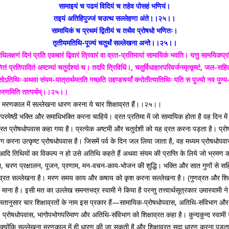
सामाइयं च पढमं विदियं च तहेव पोसहं भणियं।
तइयं अतिहिपुज्जं चउत्थ सल्लेहणा अंते।।२५।।
सामायिकं च प्रथमं द्वितीयं च तथैव प्रोषधो भणितः।
तृतीयमतिथि-पूज्यं चतुर्थं सल्लेखना अन्ते।।२५।।
क्षणं दिनं प्रति एकबारं द्विवारं त्रिवारं वा व्रत-प्रतिमायां सामायिकं भवति। यत्तु सामयिकप्रतिम
ितं प्रतिपादितं अष्टम्यां चतुर्दश्यां च। तदपि त्रिविधिं।, चतुर्विधाहारपरिवर्जनमृत्कृष्टं, जल-
 सोऽतिथिः अथवा संयम-यात्रार्थमतति गच्छति उद्दण्डचर्यां करोतीत्यातिथिः यति स पूज्यो नव पुण्य
नूकरणमिति तात्पर्यम्।।२५।।
 मरणकाल में सल्लेखना धारण करना ये चार शिक्षाव्रत हैं।।२५।।
परमेष्ठी भक्ति और समाधिभक्ति करना चाहिये। व्रत प्रतिमा में जो सामायिक होता है वह दिन में
रत प्रोषधोपवास कहा गया है। प्रत्येक अष्टमी और चतुर्दशी को यह व्रत करना पड़ता है। प्रोष
ाग करना उत्कृष्ट प्रोषधोपवास है। जिसमें पर्व के दिन जल लिया जाता है, वह मध्यम प्रोषधोप
 तिथियों का विकल्प न हो उसे अतिथि कहते हैं अथवा संयम की प्राप्ति के लिये जो भ्रमण करते हैं
ासन, चरण प्रक्षालन, पूजन, प्रणाम, मन-वचन-काय-भोजन की शुद्धि। भक्ति और सात गुणों से सह
षाव्रत सल्लेखना है। मरण समय काय और कषाय को कृश करना सल्लेखना है। (गुणव्रत और शिक्षाव्रत क
ना है। इसी मत का उल्लेख समन्तभद्र स्वामी ने किया है परन्तु तत्त्वार्थसूत्रकार उमास्वामी ने
वामी के मतानुसार चार शिक्षाव्रतों के नाम इस प्रकार हैं—सामायिक-प्रोषधोपवास, अतिथि-संविभा
 प्रोषधोपवास, भागोपभोगपरिमाण और अतिथि-संविभाग को शिक्षाव्रत कहा है। कुन्दकुन्द स्वामी ने 
हुई क्योंकि सल्लेखना मरणकाल में ही धारण की जा सकती है और शिक्षाव्रत सदा धारण करना पड़ता 