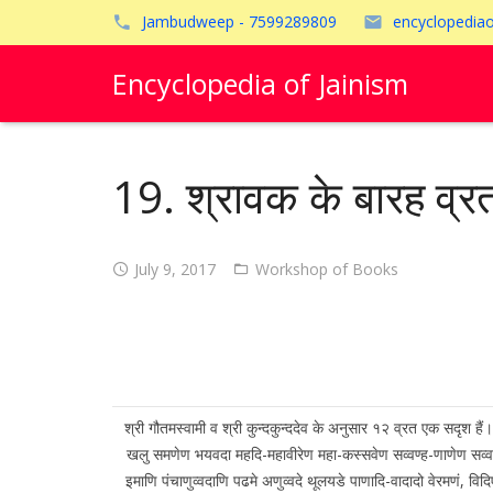
Jambudweep - 7599289809
encyclopedia
Encyclopedia of Jainism
19. श्रावक के बारह व्र
July 9, 2017
Workshop of Books
श्री गौतमस्वामी व श्री कुन्दकुन्ददेव के अनुसार १२ व्रत एक सदृश हैं
खलु समणेण भयवदा महदि-महावीरेण महा-कस्सवेण सव्वण्ह-णाणेण सव्व-लो
इमाणि पंचाणुव्वदाणि पढमे अणुव्वदे थूलयडे पाणादि-वादादो वेरमणं, विद