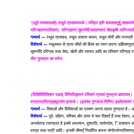
‘(थूले तसकायवहे) स्थूले त्रसकायवधे। परिहार इति शब्दश्चतुर्षु सम्बध्य
परिग्गहारम्भपरिमाणं)
परिग्रहाणां सुवर्णादीनामारम्भाणां सेवाकृषि-वाणिज्या
गाथार्थ —
स्थूल त्रसवध, स्थूल असत्य कथन, स्थूल चोरी और परस्त्री
विशेषार्थ —
स्थूलरूप से त्रस जीवों की हिंसा का त्याग करना अहिंसाणुव्
सुवर्णादि परिग्रह तथा सेवा, खेती और व्यापार आदि का परिमाण परिग्र
तीन गुणव्रत का वर्णन-
(दिसिविदिसिमाण पढमं) दिग्विदिङ्मानं परिमाणं प्रथमं गुणव्रतं ज्ञातव्यम्।
वस्त्रस्त्रीप्रमुखमुपभोग इत्यर्थः। (इयमेव गुणव्वया तिण्णि) इदमेवाचरण
गाथार्थ —
दिशाओं और विदिशाओं का प्रमाण करना पहला गुणव्रत है। अ
विशेषार्थ —
पूर्व, दक्षिण, पश्चिम और उत्तर ये चार दिशाएँ हैं तथा ऐशान
अनर्थदण्ड त्यागव्रत है इसमें अपध्यान, दुश्रुति, पापोपदेश, िंहसादान औ
वस्त्र तथा स्त्री आदि। इनकी सीमाएँ निर्धारित करना भोगोपभोगपरिमाण