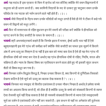
अर्थ
-‘यह मदांध है’ इस प्रकार से चित्त में क्रोध को मत कीजिए क्योंकि मेरे वचन विद्वानजनों में
मधुरता को ही धारण करते हैं। क्या कामिनी स्त्रियों के मद से उत्कट हुए चाटुकर वचन उनके
पतिदेव के रस नाटक को नर्तन कराने वाले नहीं होते हैं।।२।।
भावार्थ
-जैसे स्त्रियों के प्रिय वचन उनके पतिदेवों को मधुर लगते हैं वैसे ही मेरे ये टीका में कहे गये
वचन भी विद्वानों को मधुर लगेंगे।
अर्थ
-फिर भी मत्सरभाव से रहित बुधजन इन मेरे वचनों की परीक्षा करें क्योंकि ये हीनाधिक को
प्रगट करने के लिए कसौटी के पत्थर के समान हैं।।३।।
भावार्थ
-श्री अभयचंद्राचार्य कहते हैं कि जिनके हृदय में मत्सर, ईर्ष्या आदि भाव नहीं हैं ऐसे
बहुश्रुतज्ञानी इस मेरे ग्रंथ की समीक्षा करें क्योंकि जैसे कसौटी का पत्थर इस सुवर्ण में कितने
अंश में अन्य धातु का मिश्रण है या नहीं है इस बात को स्पष्ट बता देता है ऐसे ही यह मेरा ग्रंथ भी
हीनाधिक दोषों को स्पष्ट कर देता है अर्थात् यह ग्रंथ हीनाधिक दोषों से रहित, निर्दोष, सरल और
संक्षिप्त है और न्याय के क्लिष्ट विषय का प्रतिपादन करने वाला होते हुए भी इसकी सुंदर कथन
शैली से विषय मधुर बन गया है।
अर्थ
-जिनका दर्शन-सिद्धांत विरुद्ध है, निन्हव उनका किंकर है, क्या किरणों से दुर्निरीक्ष्य-जिसको
देखना कठिन है ऐसे सूर्य को उल्लू का बालक देख सकता है ?।।४।।
भावार्थ
-जिनका मत स्याद्वाद से विपरीत एकांतरूप है उनका नौकर निन्हव है अर्थात् वे हमेशा सच्चे
तत्त्वों का अपलाप किया करते हैं, सो ठीक ही है क्योंकि उल्लू के बच्चे को संख्यातों किरणों से व्याप्त
ऐसा तेजस्वी सूर्य नहीं दिख सकता है वैसे ही नयरूपी संख्यातों किरणों से व्याप्त ऐसे स्याद्वादरूपी
सूर्य का दर्शन वे एकांतवादी लोग नहीं कर सकते हैं। इस कथन से यहाँ पर अनेकांत की दुर्लभता
को बतलाया है।इस प्रकार से श्री अभयचंद्रसूरिकृत लघीयस्त्रय की स्याद्वादभूषण नामक