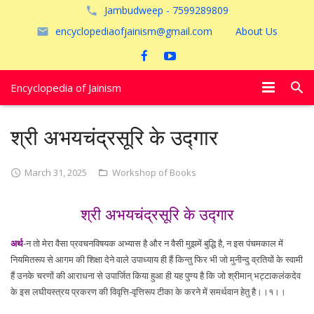
Jambudweep - 7599289809
encyclopediaofjainism@gmail.com
About Us
Encyclopedia of Jainism
विशेष आलेख
श्री अभयचंद्रसूरि के उद्गार
पूजायें
March 31, 2025
Workshop of Books
जैन तीर्थ
श्री अभयचंद्रसूरि के उद्गार
अयोध्या
अर्थ
-न तो मेरा वैसा प्रवचनविषयक अभ्यास है और न वैसी मुझमें बुद्धि है, न इस पंचमकाल में
नियमितरूप से आगम की शिक्षा देने वाले उपाध्याय ही हैं किन्तु फिर भी जो मुनीन्दु व्रतियों के स्वामी
हैं उनके चरणों की आराधना से उपार्जित किया हुआ ही यह पुण्य है कि जो श्रीमान् भट्टाकलंकदेव
के इस लघीयस्त्रय प्रकरण की विवृत्ति-वृत्तिरूप टीका के करने में समर्थवान हेतु है।।१।।