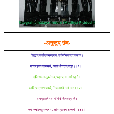
-अनुष्टुप् छंद-
सिद्धान् सर्वान् नमस्कृत्य, सर्वसौख्यप्रदायकान्।
नवग्रहस्य शान्त्यर्थं, नवतीर्थंकरान् स्तुवे।।१।।
मुक्तिपद्मासुकांताय, पद्मप्रभ! नमोस्तु ते।
आदित्यग्रहशान्त्यर्थं, निजलक्ष्म्यै नमो नम:।।२।।
वागमृतकरैर्भव्य-पोषिणे जिनचंद्र! ते।
नमो नमोऽस्तु चन्द्राय, सोमग्रहस्य शान्तये।।३।।