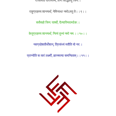
राजीमतीं परित्यज्य, लेभे सिद्धिवधूं जिन:।
राहुग्रहस्य शान्त्यर्थं, नेमिनाथ! नमोऽस्तु ते।।९।।
सर्वंसहो जिन: पार्श्वो, दैत्यारिमदमर्दक:।
केतुग्रहस्य शान्त्यर्थं, नित्यं तुभ्यं नमो नम:।।१०।।
नवग्रहेशतीर्थेशान्, त्रिसंध्यं स्तौति यो नर:।
प्राप्नोति स त्वरं लक्ष्मीं, ज्ञानमत्या समन्विताम्।।११।।