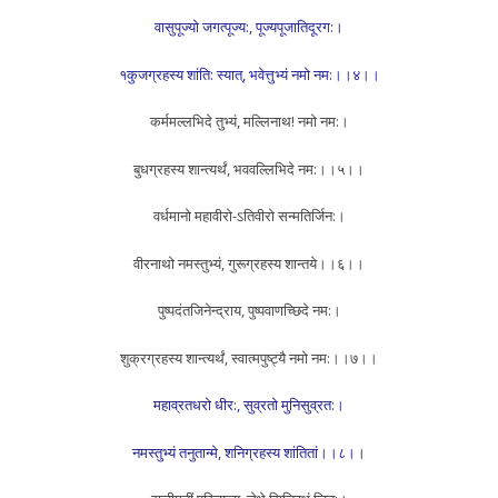
वासुपूज्यो जगत्पूज्य:, पूज्यपूजातिदूरग:।
१कुजग्रहस्य शांति: स्यात्, भवेत्तुभ्यं नमो नम:।।४।।
कर्ममल्लभिदे तुभ्यं, मल्लिनाथ! नमो नम:।
बुधग्रहस्य शान्त्यर्थं, भववल्लिभिदे नम:।।५।।
वर्धमानो महावीरो-ऽतिवीरो सन्मतिर्जिन:।
वीरनाथो नमस्तुभ्यं, गुरूग्रहस्य शान्तये।।६।।
पुष्पदंतजिनेन्द्राय, पुष्पवाणच्छिदे नम:।
शुक्रग्रहस्य शान्त्यर्थं, स्वात्मपुष्ट्यै नमो नम:।।७।।
महाव्रतधरो धीर:, सुव्रतो मुनिसुव्रत:।
नमस्तुभ्यं तनुतान्मे, शनिग्रहस्य शांतितां।।८।।